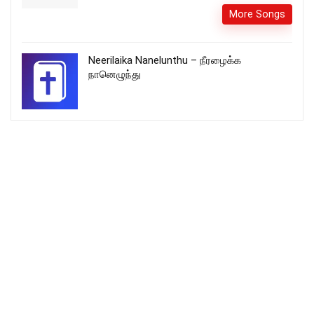
More Songs
Neerilaika Nanelunthu – நீரழைக்க
நானெழுந்து