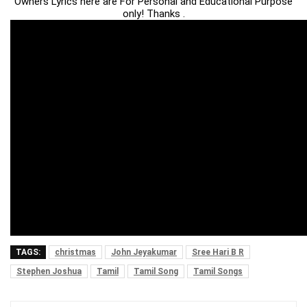
Owners Lyrics here are For Personal and Educational Purpose
only! Thanks .
TAGS:
christmas
John Jeyakumar
Sree Hari B R
Stephen Joshua
Tamil
Tamil Song
Tamil Songs