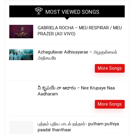
MOST VIEWED SONGS
GABRIELA ROCHA – MEU RESPIRAR / MEU
PRAZER (AO VIVO)
Azhagullavar Adhisayarae – அழகுள்ளவர்
அதிசயரே
More Songs
నీ కృపయే నా ఆధారం – Nee Krupaye Naa
Aadharam
More Songs
புத்தம் புதிய பாடல் தந்தார்- putham puthiya
paadal thanthaar