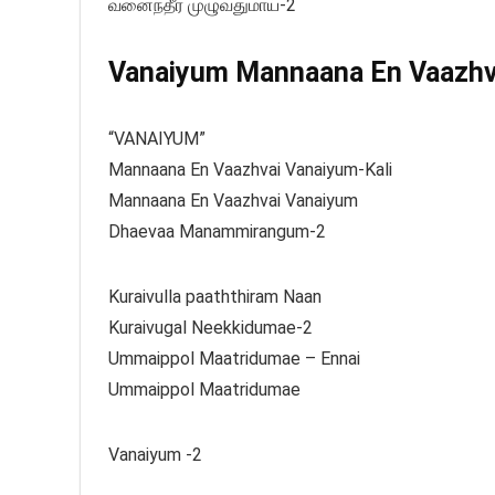
வனைந்தீர் முழுவதுமாய்-2
Vanaiyum Mannaana En Vaazhvai
“VANAIYUM”
Mannaana En Vaazhvai Vanaiyum-Kali
Mannaana En Vaazhvai Vanaiyum
Dhaevaa Manammirangum-2
Kuraivulla paaththiram Naan
Kuraivugal Neekkidumae-2
Ummaippol Maatridumae – Ennai
Ummaippol Maatridumae
Vanaiyum -2