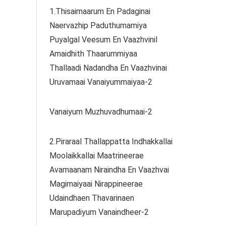
1.Thisaimaarum En Padaginai
Naervazhip Paduthumamiya
Puyalgal Veesum En Vaazhvinil
Amaidhith Thaarummiyaa
Thallaadi Nadandha En Vaazhvinai
Uruvamaai Vanaiyummaiyaa-2
Vanaiyum Muzhuvadhumaai-2
2.Piraraal Thallappatta Indhakkallai
Moolaikkallai Maatrineerae
Avamaanam Niraindha En Vaazhvai
Magimaiyaai Nirappineerae
Udaindhaen Thavarinaen
Marupadiyum Vanaindheer-2