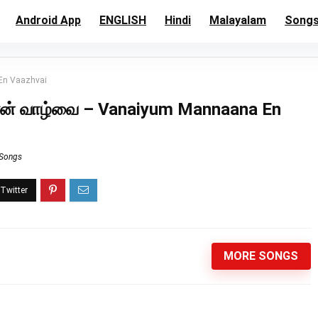
Android App
ENGLISH
Hindi
Malayalam
Song
En Vaazhvai
் வாழ்வை – Vanaiyum Mannaana En
 Songs
MORE SONGS