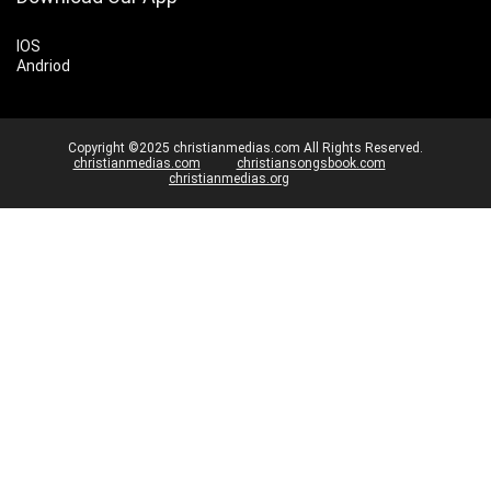
IOS
Andriod
Copyright ©2025 christianmedias.com All Rights Reserved.
christianmedias.com
christiansongsbook.com
christianmedias.org