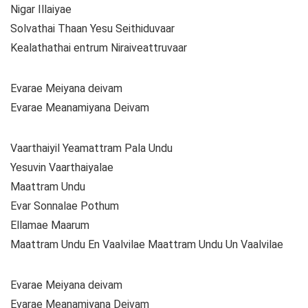
Nigar Illaiyae
Solvathai Thaan Yesu Seithiduvaar
Kealathathai entrum Niraiveattruvaar
Evarae Meiyana deivam
Evarae Meanamiyana Deivam
Vaarthaiyil Yeamattram Pala Undu
Yesuvin Vaarthaiyalae
Maattram Undu
Evar Sonnalae Pothum
Ellamae Maarum
Maattram Undu En Vaalvilae Maattram Undu Un Vaalvilae
Evarae Meiyana deivam
Evarae Meanamiyana Deivam