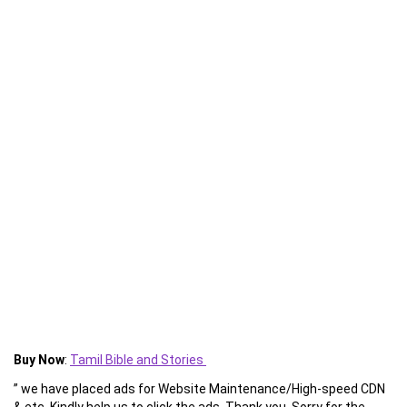
Buy Now
:
Tamil Bible and Stories
” we have placed ads for Website Maintenance/High-speed CDN
& etc. Kindly help us to click the ads. Thank you. Sorry for the