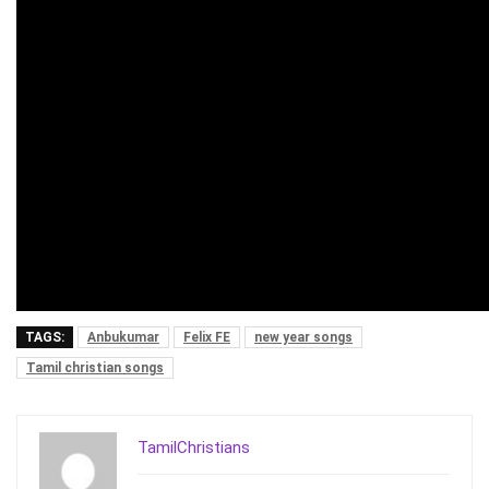
TAGS:
Anbukumar
Felix FE
new year songs
Tamil christian songs
TamilChristians