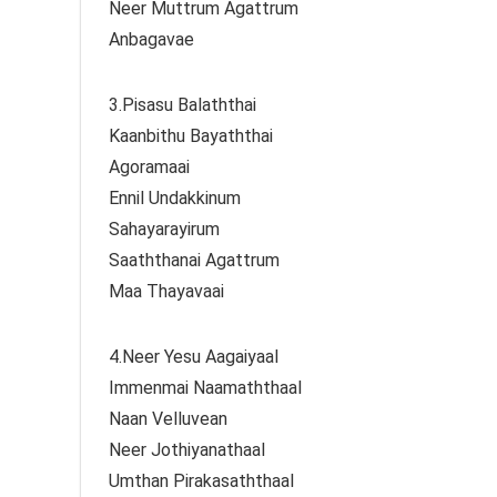
Neer Muttrum Agattrum
Anbagavae
3.Pisasu Balaththai
Kaanbithu Bayaththai
Agoramaai
Ennil Undakkinum
Sahayarayirum
Saaththanai Agattrum
Maa Thayavaai
4.Neer Yesu Aagaiyaal
Immenmai Naamaththaal
Naan Velluvean
Neer Jothiyanathaal
Umthan Pirakasaththaal