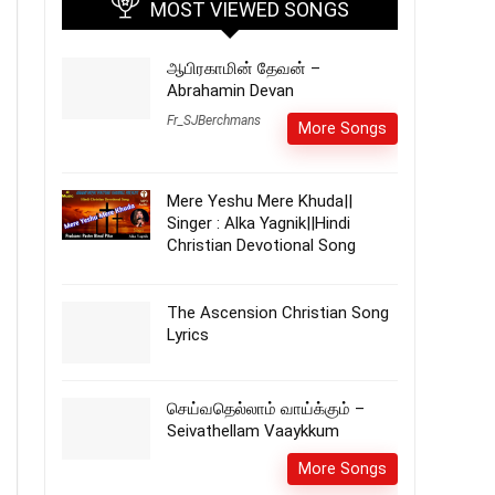
MOST VIEWED SONGS
ஆபிரகாமின் தேவன் –
Abrahamin Devan
Fr_SJBerchmans
More Songs
Mere Yeshu Mere Khuda||
Singer : Alka Yagnik||Hindi
Christian Devotional Song
The Ascension Christian Song
Lyrics
செய்வதெல்லாம் வாய்க்கும் –
Seivathellam Vaaykkum
More Songs