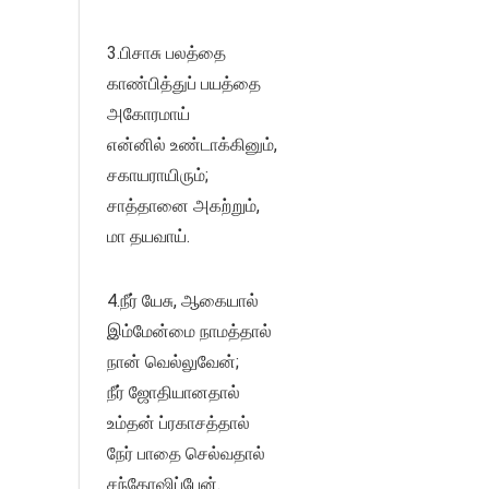
3.பிசாசு பலத்தை
காண்பித்துப் பயத்தை
அகோரமாய்
என்னில் உண்டாக்கினும்,
சகாயராயிரும்;
சாத்தானை அகற்றும்,
மா தயவாய்.
4.நீர் யேசு, ஆகையால்
இம்மேன்மை நாமத்தால்
நான் வெல்லுவேன்;
நீர் ஜோதியானதால்
உம்தன் ப்ரகாசத்தால்
நேர் பாதை செல்வதால்
சந்தோஷிப்பேன்.