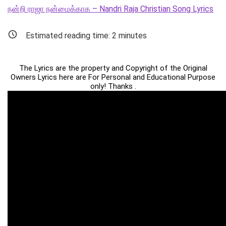
நன்றி ராஜா நன்மைக்காக – Nandri Raja Christian Song Lyrics
Estimated reading time:
2
minutes
The Lyrics are the property and Copyright of the Original
Owners Lyrics here are For Personal and Educational Purpose
only! Thanks .