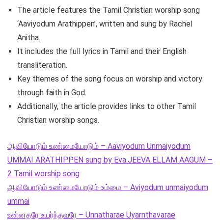
The article features the Tamil Christian worship song
‘Aaviyodum Arathippen’, written and sung by Rachel
Anitha.
It includes the full lyrics in Tamil and their English
transliteration.
Key themes of the song focus on worship and victory
through faith in God.
Additionally, the article provides links to other Tamil
Christian worship songs.
ஆவியோடும் உண்மையோடும் – Aaviyodum Unmaiyodum
UMMAI ARATHIPPEN sung by Eva.JEEVA ELLAM AAGUM –
2 Tamil worship song
ஆவியோடும் உண்மையோடும் உம்மை – Aviyodum unmaiyodum
ummai
உன்னதரே உயர்ந்தவரே – Unnatharae Uyarnthavarae