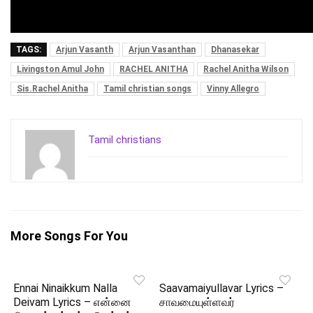
TAGS:
Arjun Vasanth
Arjun Vasanthan
Dhanasekar
Livingston Amul John
RACHEL ANITHA
Rachel Anitha Wilson
Sis.Rachel Anitha
Tamil christian songs
Vinny Allegro
Tamil christians
More Songs For You
Ennai Ninaikkum Nalla
Saavamaiyullavar Lyrics –
Deivam Lyrics – என்னை
சாவமையுள்ளவர்