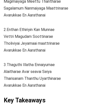
Magimaiyaga Meettu Thantharae
Sagalamum Nanmaiyaga Maattrinarae
Avarukkae En Aarathanai
2.Enthan Ethiriyin Kan Munnae
Vettri Magudam Soottinarae
Tholiviyai Jeyamaai maattrinarae
Avarukkae En Aarathanai
3.Thaguthi Illatha Ennaiyumae
Alaitharae Avar seavai Seiya
Tharisanam Thanthu Uyarthinarae
Avarukkae En Aarathanai
Key Takeaways