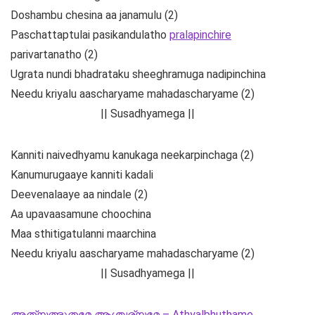
Doshambu chesina aa janamulu (2)
Paschattaptulai pasikandulatho
pralapinchire
parivartanatho (2)
Ugrata nundi bhadrataku sheeghramuga nadipinchina
Needu kriyalu aascharyame mahadascharyame (2)
|| Susadhyamega ||
Kanniti naivedhyamu kanukaga neekarpinchaga (2)
Kanumurugaaye kanniti kadali
Deevenalaaye aa nindale (2)
Aa upavaasamune choochina
Maa sthitigatulanni maarchina
Needu kriyalu aascharyame mahadascharyame (2)
|| Susadhyamega ||
അത്യത്ഭുതമേ ആശ്ചര്യമേ – Athyalbhuthame