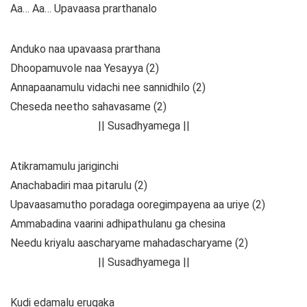
Aa… Aa… Upavaasa prarthanalo
Anduko naa upavaasa prarthana
Dhoopamuvole naa Yesayya (2)
Annapaanamulu vidachi nee sannidhilo (2)
Cheseda neetho sahavasame (2)
|| Susadhyamega ||
Atikramamulu jariginchi
Anachabadiri maa pitarulu (2)
Upavaasamutho poradaga ooregimpayena aa uriye (2)
Ammabadina vaarini adhipathulanu ga chesina
Needu kriyalu aascharyame mahadascharyame (2)
|| Susadhyamega ||
Kudi edamalu erugaka