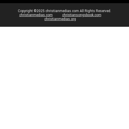
Copyright ©2025 christianmedias.com All Rights Reserved.
christianmedias.com
christiansongsbook.com
christianmedias.org