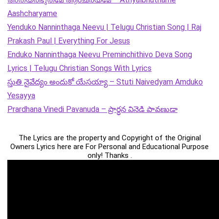
Aashcharyame
Yenduko Nanninthaga Neevu | Telugu Christian Song | Raj
Prakash Paul | Everything For Jesus
Enduko Nanninthaga Neevu Preminchithivo Deva Song
Lyrics | Telugu Christian Songs With Lyrics
స్తుతి నైవేద్యం అందుకో యేసయ్యా – Stuti Naivedyam Amduko
Yesayya
Prardhana Vinedi Pavanuda – ప్రార్ధన వినెడి పావణుడా
The Lyrics are the property and Copyright of the Original
Owners Lyrics here are For Personal and Educational Purpose
only! Thanks .