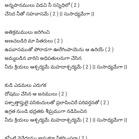
అన్నపానములు విడచి నీ సన్నిధిలో ( 2 )
చేసెద నీతో సహవాసమే ( 2 ) || సుసాధ్యమేగా ||
అతిక్రమములు జరిగించి
అణచబడిరి మా పితరులు ( 2 )
ఉపవాసముతో పోరాడగా ఊరేగింపాయెను ఆ ఉరియే ( 2 )
అమ్మబడిన వారిని అధిపతులనుగా చేసిన
నీదు క్రియలు ఆశ్చర్యమే మహదాశ్చర్యమే ( 2 ) || సుసాధ్యమేగా ||
కుడి ఎడమలు ఎరుగక
దోషము చేసిన ఆ జనములు ( 2 )
పశ్చాత్తాప్తులై పసికందులతో ప్రలాపించిరే పరివర్తనతో ( 2 )
ఉగ్రత నుండి భద్రతకు శీఘ్రముగా నడిపించిన
నీదు క్రియలు ఆశ్చర్యమే మహదాశ్చర్యమే ( 2 ) || సుసాధ్యమేగా ||
కన్నీటి నైవేద్యము కానుకగా నీకర్పింపగా ( 2 )