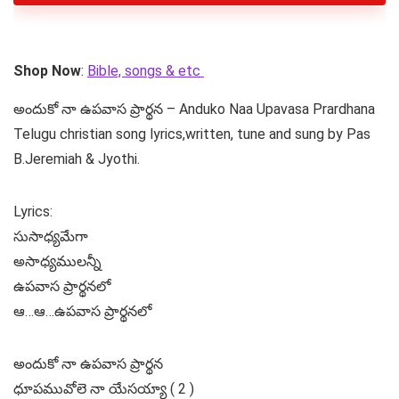
Shop Now
:
Bible, songs & etc
అందుకో నా ఉపవాస ప్రార్థన – Anduko Naa Upavasa Prardhana
Telugu christian song lyrics,written, tune and sung by Pas
B.Jeremiah & Jyothi.
Lyrics:
సుసాధ్యమేగా
అసాధ్యములన్నీ
ఉపవాస ప్రార్థనలో
ఆ…ఆ…ఉపవాస ప్రార్థనలో
అందుకో నా ఉపవాస ప్రార్థన
ధూపమువోలె నా యేసయ్యా ( 2 )