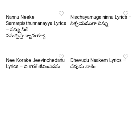
Nannu Neeke
Nischayamuga ninnu Lyrics –
Samarpisthunnanayya Lyrics
నిశ్చయముగా నిన్ను
– నన్ను నీకే
సమర్పిస్తున్నానయ్యా
Nee Korake Jeevinchedanu
Dhevudu Naakem Lyrics –
Lyrics – నీ కొరకే జీవించెదను
దేవుడు నాకేం