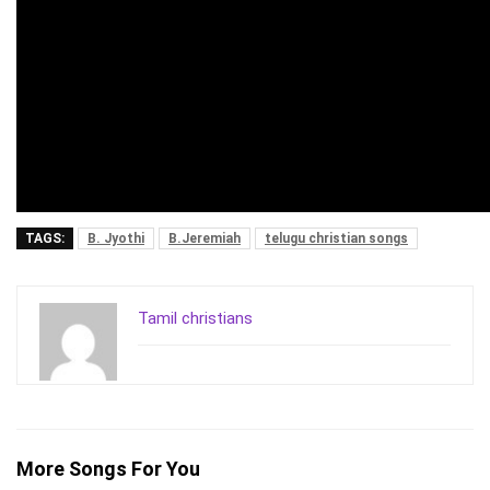
TAGS:
B. Jyothi
B.Jeremiah
telugu christian songs
Tamil christians
More Songs For You