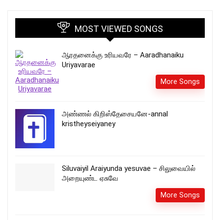
MOST VIEWED SONGS
ஆரதனைக்கு உரியவரே – Aaradhanaiku
Uriyavarae
More Songs
அண்ணல் கிறிஸ்தேசையனே-annal
kristheyseiyaney
Siluvaiyil Araiyunda yesuvae – சிலுவையில்
அறையுண்ட ஏசுவே
More Songs