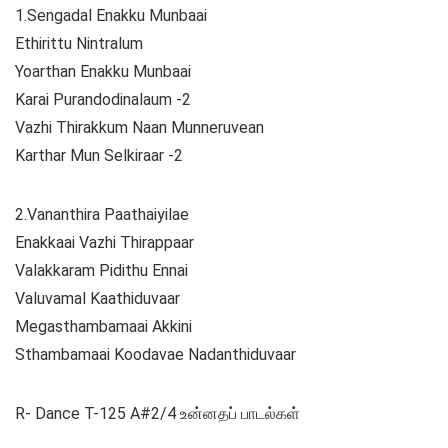
1.Sengadal Enakku Munbaai
Ethirittu Nintralum
Yoarthan Enakku Munbaai
Karai Purandodinalaum -2
Vazhi Thirakkum Naan Munneruvean
Karthar Mun Selkiraar -2
2.Vananthira Paathaiyilae
Enakkaai Vazhi Thirappaar
Valakkaram Pidithu Ennai
Valuvamal Kaathiduvaar
Megasthambamaai Akkini
Sthambamaai Koodavae Nadanthiduvaar
R- Dance T-125 A#2/4 உன்னதப் பாடல்கள்