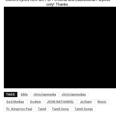
only! Thanks .
TAGS:
bible
christianmedia
christianmedias
God Medias
Godwin
JOHN NATHANIEL
Jotham
Music
Pr. Kingston Paul
Tamil
Tamil Song
Tamil Songs