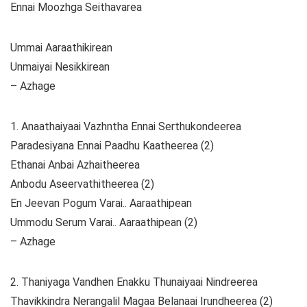
Ennai Moozhga Seithavarea
Ummai Aaraathikirean
Unmaiyai Nesikkirean
– Azhage
1. Anaathaiyaai Vazhntha Ennai Serthukondeerea
Paradesiyana Ennai Paadhu Kaatheerea (2)
Ethanai Anbai Azhaitheerea
Anbodu Aseervathitheerea (2)
En Jeevan Pogum Varai.. Aaraathipean
Ummodu Serum Varai.. Aaraathipean (2)
– Azhage
2. Thaniyaga Vandhen Enakku Thunaiyaai Nindreerea
Thavikkindra Nerangalil Magaa Belanaai Irundheerea (2)