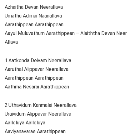
Azhaitha Devan Neerallava
Umathu Adimai Naanallava
Aarathippean Aarathippean
Aayul Muluvathum Aarathippean – Alaiththa Devan Neer
Allava
1.Aatkonda Deivam Neerallava
Aaruthal Alippavar Neerallava
Aarathippean Aarathippean
Aathma Nesarai Aarathippean
2.Uthavidum Kanmalai Neerallava
Uraividum Alippavar Neerallava
Aalleluya Aalleluya
Aaviyanavarae Aarathippean