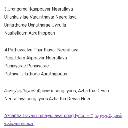
3.Urangamal Kaappavar Neerallava
Ullankaiyilae Varainthavar Neerallava
Unnatharae Unnatharae Uyirulla
Naallellaam Aarathippean
4.Puthuvaalvu Thanthavar Neerallava
Pugalidam Alippavar Neerallava
Punniyarae Punniyarae
Puthiya Ullathodu Aarathippean.
அழைத்த தேவன் நீரல்லவா song lyrics, Azhaitha Devan
Neerallava song lyrics.Azhaitha Devan Neer
Azhaitha Devan unmaiyullavar song lyrics – அழைத்த தேவன்
உண்மையுள்ளவர்