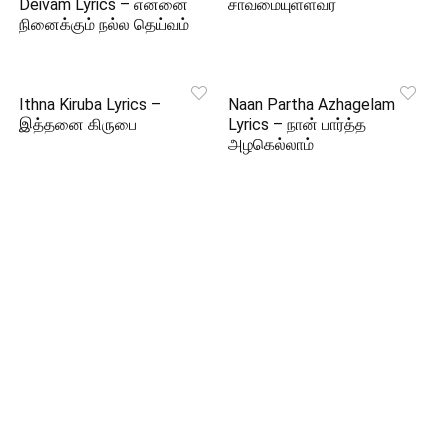
Deivam Lyrics – என்னை
சாவமையுள்ளவர்
நினைக்கும் நல்ல தெய்வம்
Ithna Kiruba Lyrics –
Naan Partha Azhagelam
இத்தனை கிருபை
Lyrics – நான் பார்த்த
அழகெல்லாம்