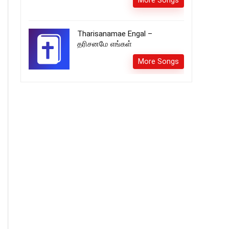
More Songs
Tharisanamae Engal –
தரிசனமே எங்கள்
More Songs