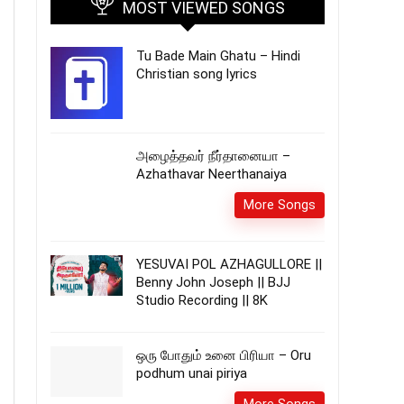
MOST VIEWED SONGS
Tu Bade Main Ghatu – Hindi
Christian song lyrics
அழைத்தவர் நீர்தானையா –
Azhathavar Neerthanaiya
More Songs
YESUVAI POL AZHAGULLORE ||
Benny John Joseph || BJJ
Studio Recording || 8K
ஒரு போதும் உனை பிரியா – Oru
podhum unai piriya