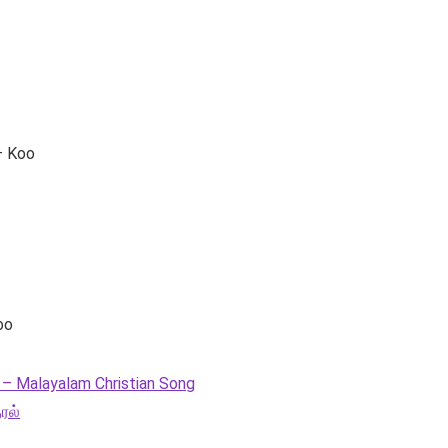
– Koo
oo
 – Malayalam Christian Song
ரல்