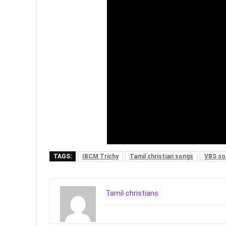
TAGS:
IBCM Trichy
Tamil christian songs
VBS so
Tamil christians