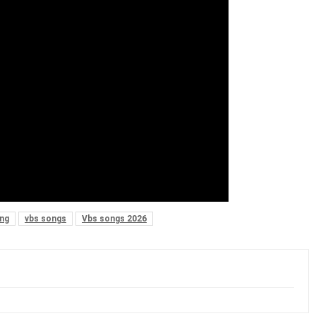
ng
vbs songs
Vbs songs 2026