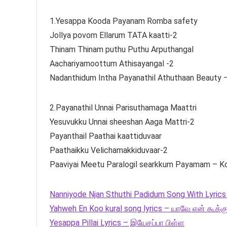
1.Yesappa Kooda Payanam Romba safety
Jollya povom Ellarum TATA kaatti-2
Thinam Thinam puthu Puthu Arputhangal
Aachariyamoottum Athisayangal -2
Nadanthidum Intha Payanathil Athuthaan Beauty 
2.Payanathil Unnai Parisuthamaga Maattri
Yesuvukku Unnai sheeshan Aaga Mattri-2
Payanthail Paathai kaattiduvaar
Paathaikku Velichamakkiduvaar-2
Paaviyai Meetu Paralogil searkkum Payamam – K
Nanniyode Njan Sthuthi Padidum Song With Lyrics
Yahweh En Koo kural song lyrics – யாவே என் கூக்கு
Yesappa Pillai Lyrics – இயேசப்பா பிள்ள