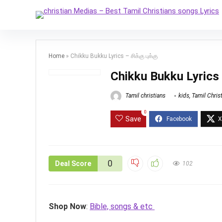
Home
»
Chikku Bukku Lyrics – சிக்கு புக்கு
Chikku Bukku Lyrics – 
Tamil christians
kids
,
Tamil Chris
0
Save
0
Deal Score
102
Shop Now
:
Bible, songs & etc