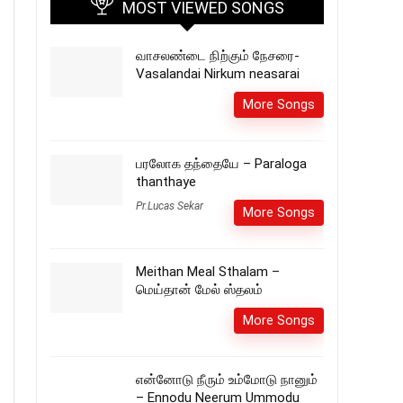
MOST VIEWED SONGS
வாசலண்டை நிற்கும் நேசரை-
Vasalandai Nirkum neasarai
More Songs
பரலோக தந்தையே – Paraloga
thanthaye
Pr.Lucas Sekar
More Songs
Meithan Meal Sthalam –
மெய்தான் மேல் ஸ்தலம்
More Songs
என்னோடு நீரும் உம்மோடு நானும்
– Ennodu Neerum Ummodu