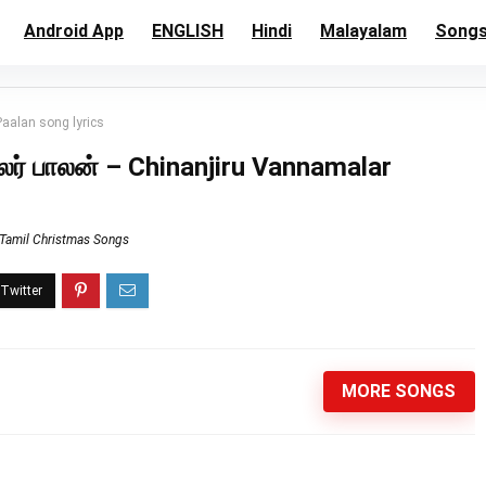
Android App
ENGLISH
Hindi
Malayalam
Song
aalan song lyrics
் பாலன் – Chinanjiru Vannamalar
Tamil Christmas Songs
MORE SONGS