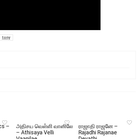
tony
cs –
அதிசய வெள்ளி வானிலே
ராஜாதி ராஜனே –
– Athisaya Velli
Rajadhi Rajanae
Vaanilae
Devathi