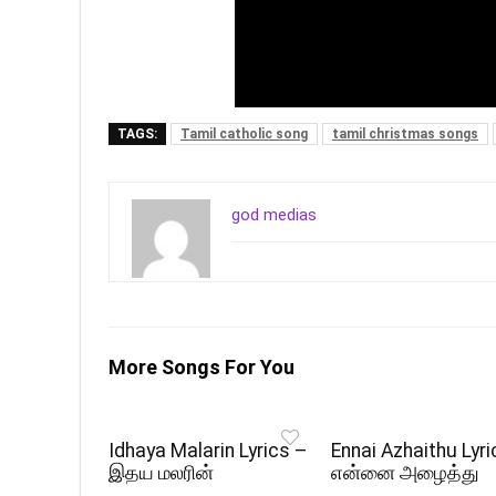
TAGS:
Tamil catholic song
tamil christmas songs
god medias
More Songs For You
Idhaya Malarin Lyrics –
Ennai Azhaithu Lyri
இதய மலரின்
என்னை அழைத்து