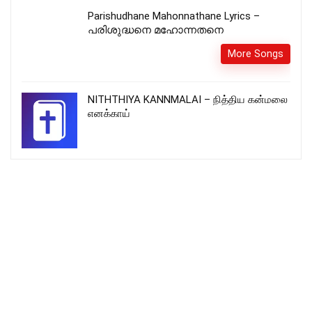
Parishudhane Mahonnathane Lyrics –
പരിശുദ്ധനെ മഹോന്നതനെ
More Songs
NITHTHIYA KANNMALAI – நித்திய கன்மலை
எனக்காய்