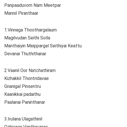
Panpaaduvom Nam Meetpar
Mannil Piranthaar
1.Vinnaga Thoothargalaum
Magilvudan Seithi Solla
Manthaiyin Meippargal Seithiyai Keattu
Devanai Thuthithanar
2.Vaanil Oor Natchathiram
Kizhakkil Thontridavae
Gnanigal Pinsentru
Kaanikkai padaithu
Paalanai Paninthanar
3.Irulana Ulagathinil
Ozhiyaga Vanthavarae