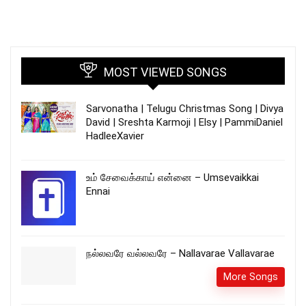
MOST VIEWED SONGS
Sarvonatha | Telugu Christmas Song | Divya
David | Sreshta Karmoji | Elsy | PammiDaniel
HadleeXavier
உம் சேவைக்காய் என்னை – Umsevaikkai
Ennai
நல்லவரே வல்லவரே – Nallavarae Vallavarae
More Songs