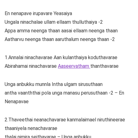
En nenapave irupavare Yeasaiya
Ungala ninachalae ullam ellaam thulluthaiya -2
Appa amma neenga thaan aasai ellaam neenga thaan
Aatharvu neenga thaan aaruthalum neenga thaan -2
1.Annalai ninachavarae Aan kulanthaiya koduthavarae
Abirahamai ninachavarae
Aaseervatham
thanthavarae
Unga anbukku munnla Intha ulgam sirusuthaan
antha vaanththai pola unga manasu perusuthaan -2 – En
Nenapavae
2.Thaveethai neanachavarae kanmalaimael niruthineerae
thaaniyela nenachavarae
thalai nimira seithavarae – Unga anbukku