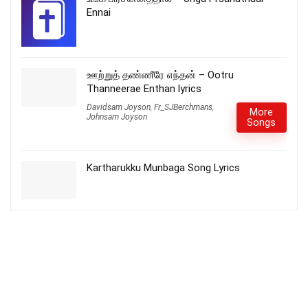
Ennai
ஊற்றுத் தண்ணீரே எந்தன் – Ootru
Thanneerae Enthan lyrics
Davidsam Joyson
,
Fr_SJBerchmans
,
More
Johnsam Joyson
Songs
Kartharukku Munbaga Song Lyrics