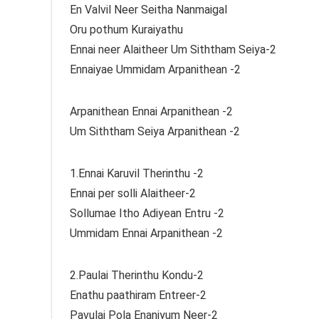
En Valvil Neer Seitha Nanmaigal
Oru pothum Kuraiyathu
Ennai neer Alaitheer Um Siththam Seiya-2
Ennaiyae Ummidam Arpanithean -2
Arpanithean Ennai Arpanithean -2
Um Siththam Seiya Arpanithean -2
1.Ennai Karuvil Therinthu -2
Ennai per solli Alaitheer-2
Sollumae Itho Adiyean Entru -2
Ummidam Ennai Arpanithean -2
2.Paulai Therinthu Kondu-2
Enathu paathiram Entreer-2
Pavulai Pola Enaniyum Neer-2