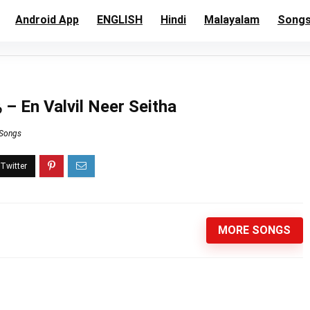
Android App
ENGLISH
Hindi
Malayalam
Song
த – En Valvil Neer Seitha
 Songs
MORE SONGS