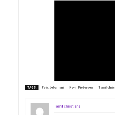
TAGS:
Felix Jebamani
Kevin Pietersen
Tamil chri
Tamil christians