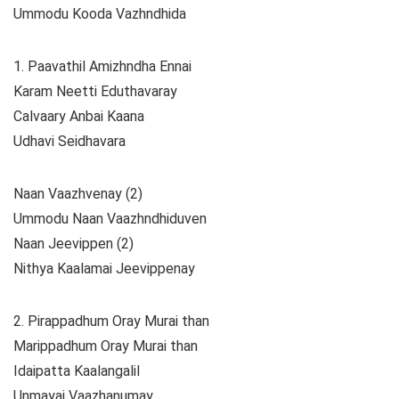
Ummodu Kooda Vazhndhida
1. Paavathil Amizhndha Ennai
Karam Neetti Eduthavaray
Calvaary Anbai Kaana
Udhavi Seidhavara
Naan Vaazhvenay (2)
Ummodu Naan Vaazhndhiduven
Naan Jeevippen (2)
Nithya Kaalamai Jeevippenay
2. Pirappadhum Oray Murai than
Marippadhum Oray Murai than
Idaipatta Kaalangalil
Unmayai Vaazhanumay