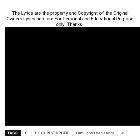
The Lyrics are the property and Copyright of the Original
Owners Lyrics here are For Personal and Educational Purpose
only! Thanks .
TAGS:
E
T.T.CHRISTOPHER
Tamil christian songs
எ