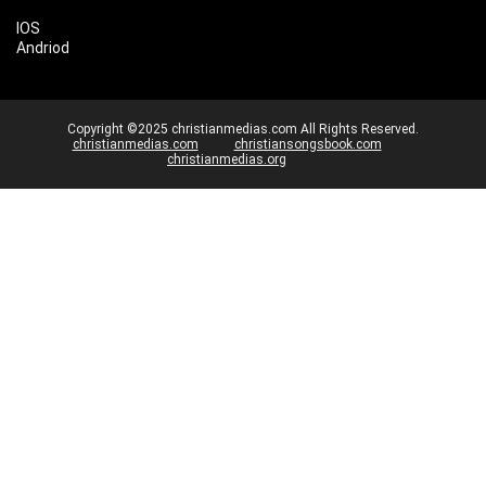
IOS
Andriod
Copyright ©2025 christianmedias.com All Rights Reserved.
christianmedias.com
christiansongsbook.com
christianmedias.org