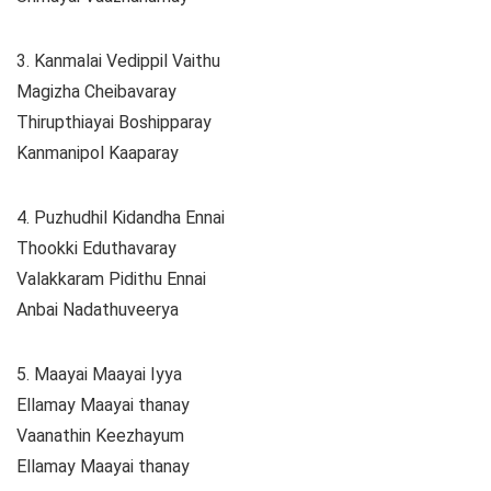
3. Kanmalai Vedippil Vaithu
Magizha Cheibavaray
Thirupthiayai Boshipparay
Kanmanipol Kaaparay
4. Puzhudhil Kidandha Ennai
Thookki Eduthavaray
Valakkaram Pidithu Ennai
Anbai Nadathuveerya
5. Maayai Maayai Iyya
Ellamay Maayai thanay
Vaanathin Keezhayum
Ellamay Maayai thanay