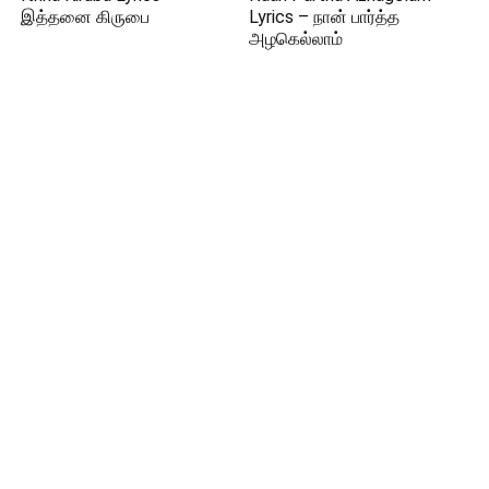
இத்தனை கிருபை
Lyrics – நான் பார்த்த
அழகெல்லாம்