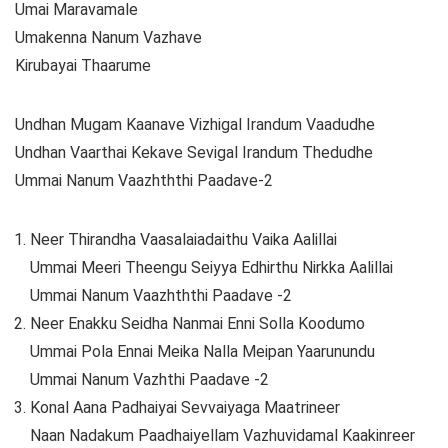
Umai Maravamale
Umakenna Nanum Vazhave
Kirubayai Thaarume
Undhan Mugam Kaanave Vizhigal Irandum Vaadudhe
Undhan Vaarthai Kekave Sevigal Irandum Thedudhe
Ummai Nanum Vaazhththi Paadave-2
Neer Thirandha Vaasalaiadaithu Vaika Aalillai
Ummai Meeri Theengu Seiyya Edhirthu Nirkka Aalillai
Ummai Nanum Vaazhththi Paadave -2
Neer Enakku Seidha Nanmai Enni Solla Koodumo
Ummai Pola Ennai Meika Nalla Meipan Yaarunundu
Ummai Nanum Vazhthi Paadave -2
Konal Aana Padhaiyai Sevvaiyaga Maatrineer
Naan Nadakum Paadhaiyellam Vazhuvidamal Kaakinreer