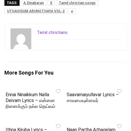
TAGS:
A.Dinakaran
E
Tamil christian songs
UTHAVIDUM ARUNOTHAYA VOL-2
எ
Tamil christians
More Songs For You
Ennai Ninaikkum Nalla
Saavamaiyullavar Lyrics –
Deivam Lyrics – என்னை
சாவமையுள்ளவர்
நினைக்கும் நல்ல தெய்வம்
Ithna Kiruba Lyrics –
Naan Partha Azhagelam