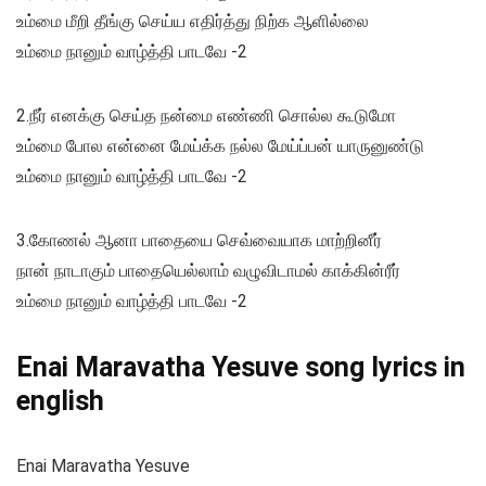
உம்மை மீறி தீங்கு செய்ய எதிர்த்து நிற்க ஆளில்லை
உம்மை நானும் வாழ்த்தி பாடவே -2
2.நீர் எனக்கு செய்த நன்மை எண்ணி சொல்ல கூடுமோ
உம்மை போல என்னை மேய்க்க நல்ல மேய்ப்பன் யாருனுண்டு
உம்மை நானும் வாழ்த்தி பாடவே -2
3.கோணல் ஆனா பாதையை செவ்வையாக மாற்றினீர்
நான் நாடாகும் பாதையெல்லாம் வழுவிடாமல் காக்கின்ரீர்
உம்மை நானும் வாழ்த்தி பாடவே -2
Enai Maravatha Yesuve song lyrics in
english
Enai Maravatha Yesuve