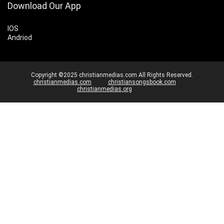
Download Our App
IOS
Andriod
Copyright ©2025 christianmedias.com All Rights Reserved.
christianmedias.com
christiansongsbook.com
christianmedias.org