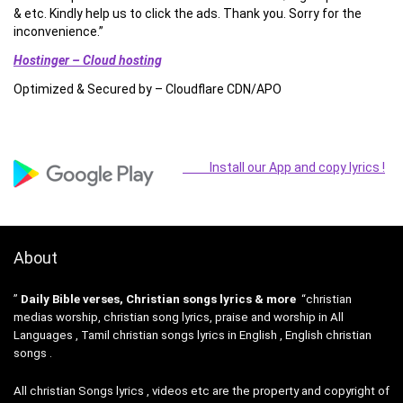
& etc. Kindly help us to click the ads. Thank you. Sorry for the
inconvenience.”
Hostinger – Cloud hosting
Optimized & Secured by – Cloudflare CDN/APO
Install our App and copy lyrics !
About
”
Daily Bible verses, Christian songs lyrics & more
“christian
medias worship, christian song lyrics, praise and worship in All
Languages , Tamil christian songs lyrics in English , English christian
songs .
All christian Songs lyrics , videos etc are the property and copyright of