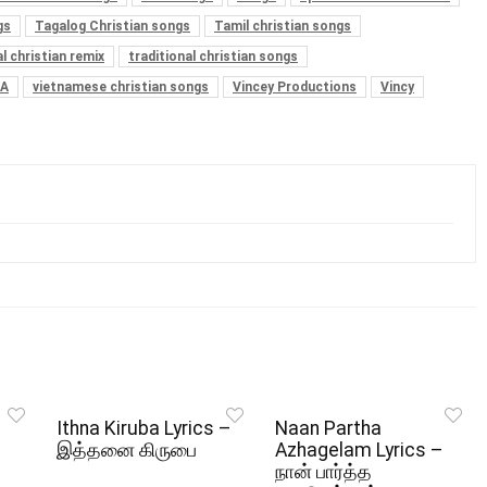
gs
Tagalog Christian songs
Tamil christian songs
al christian remix
traditional christian songs
IA
vietnamese christian songs
Vincey Productions
Vincy
Ithna Kiruba Lyrics –
Naan Partha
இத்தனை கிருபை
Azhagelam Lyrics –
நான் பார்த்த