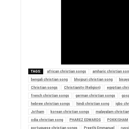
TAGS:
african christian songs
amharic christian so
bengali christian song
bhojpuri christian song
bisay
Christian songs
Christianity (Religion)
egyptian chr
french christian songs
german christian songs
gosp
hebrew christian songs
hindi christian song
igbo ch
Jotham
korean christian songs
malayalam christia
odia christian song
PHAREZ EDWARDS
POKKISHAM
portuguese christian songs
Preethi Emmanuel
russ