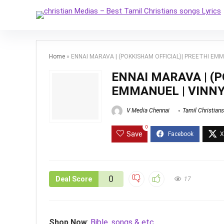
Home
»
ENNAI MARAVA | (POKKISHAM OFFICIAL)| PREETHI EM
ENNAI MARAVA | (P
EMMANUEL | VINN
V Media Chennai
Tamil Christian
0
Save
0
Deal Score
17
Shop Now
:
Bible, songs & etc