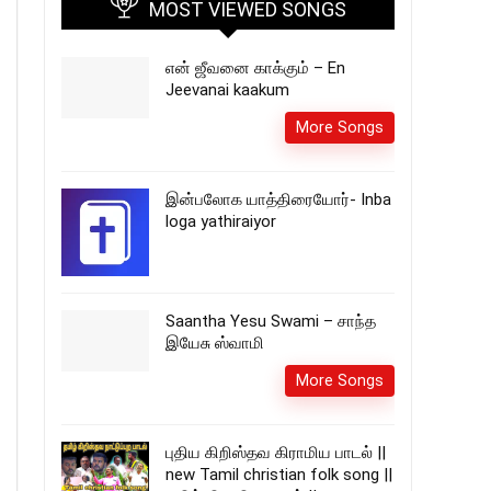
MOST VIEWED SONGS
என் ஜீவனை காக்கும் – En
Jeevanai kaakum
More Songs
இன்பலோக யாத்திரையோர்- Inba
loga yathiraiyor
Saantha Yesu Swami – சாந்த
இயேசு ஸ்வாமி
More Songs
புதிய கிறிஸ்தவ கிராமிய பாடல் ||
new Tamil christian folk song ||