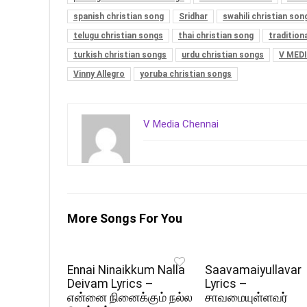
spanish christian song
Sridhar
swahili christian son
telugu christian songs
thai christian song
tradition
turkish christian songs
urdu christian songs
V MED
Vinny Allegro
yoruba christian songs
V Media Chennai
More Songs For You
Ennai Ninaikkum Nalla
Saavamaiyullavar
Deivam Lyrics –
Lyrics –
என்னை நினைக்கும் நல்ல
சாவமையுள்ளவர்