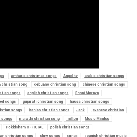
ngs
amharic christmas songs
Angel tv
arabic christian songs
a christian song
cebuano christian song
chinese christian songs
istian songs
english christian songs
Ennai Marava
el songs
gujarati christian song
hausa christian songs
ristian songs
iranian christian songs
Jack
javanese christian
n songs
marathi christian song
million
Music Mindss
Pokkisham OFFICIAL
polish christian songs
ian christian songs
slow songs
songs
spanish christian music