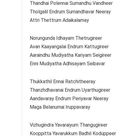
Thandhai Polennai Sumandhu Vandheer
Tholgalil Endrum Sumandhavar Neeray
Attri Thettrum Adaikalamay
Norungunda Idhayam Thetrugireer
Avan Kaayangalai Endrum Kattugireer
Aaraindhu Mudiyatha Kariyam Seigireer
Enni Mudiyatha Adhisayam Seibavar
Thukkathil Ennai Ratchitheeray
Thanzhdhavanai Endrum Uyarthugireer
Aandavaray Endrum Periyavar Neeray
Maga Belanumai Iruppavaray
Vizhugindra Yavaraiyum Thangugireer
Kooppitta Yavarukkum Badhil Koduppeer