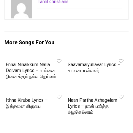
Tamil christians
More Songs For You
Ennai Ninaikkum Nalla
Saavamaiyullavar Lyrics –
Deivam Lyrics – என்னை
சாவமையுள்ளவர்
நினைக்கும் நல்ல தெய்வம்
Ithna Kiruba Lyrics –
Naan Partha Azhagelam
இத்தனை கிருபை
Lyrics – நான் பார்த்த
அழகெல்லாம்