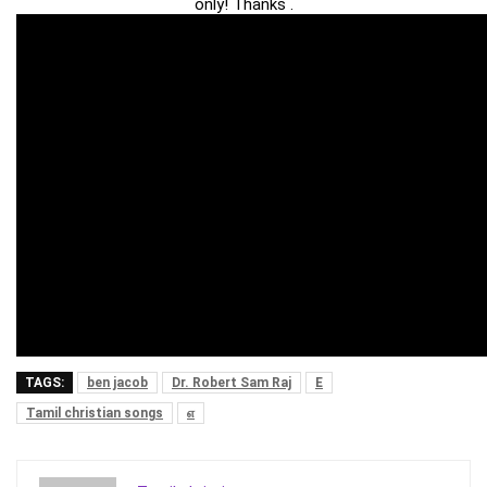
only! Thanks .
TAGS:
ben jacob
Dr. Robert Sam Raj
E
Tamil christian songs
எ