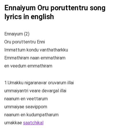
Ennaiyum Oru poruttentru song
lyrics in english
Ennaiyum (2)
Oru poruttentru Enni
Immattum kondu vanthatharkku
Emmathiram naan emmathiram
en veedum emmathiram
1.Umakku nigaranavar oruvarum illai
ummaiyantri veare devargal illai
naanum en veettarum
ummaiyae seavippom
naanum en kudumpatharum
umakkae
saatchikal