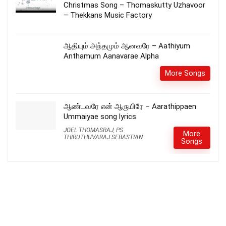
Christmas Song – Thomaskutty Uzhavoor
– Thekkans Music Factory
ஆதியும் அந்தமும் ஆனவரே – Aathiyum
Anthamum Aanavarae Alpha
More Songs
ஆண்டவரே என் ஆருயிரே – Aarathippaen
Ummaiyae song lyrics
JOEL THOMASRAJ
,
PS
More
THIRUTHUVARAJ SEBASTIAN
Songs