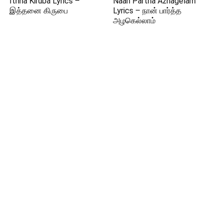
Ithna Kiruba Lyrics –
Naan Partha Azhagelam
இத்தனை கிருபை
Lyrics – நான் பார்த்த
அழகெல்லாம்