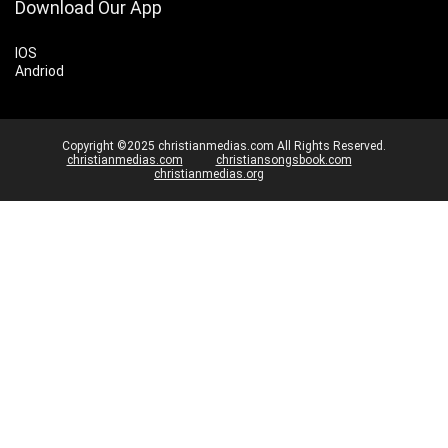
Download Our App
IOS
Andriod
Copyright ©2025 christianmedias.com All Rights Reserved.
christianmedias.com
christiansongsbook.com
christianmedias.org