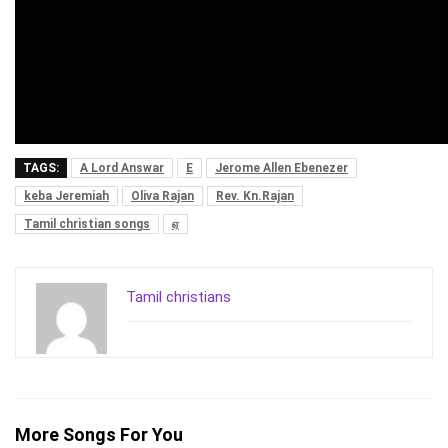
TAGS:
A Lord Answar
E
Jerome Allen Ebenezer
keba Jeremiah
Oliva Rajan
Rev. Kn.Rajan
Tamil christian songs
ஏ
Tamil christians
More Songs For You