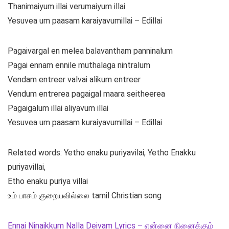
Thanimaiyum illai verumaiyum illai
Yesuvea um paasam karaiyavumillai – Edillai
Pagaivargal en melea balavantham panninalum
Pagai ennam ennile muthalaga nintralum
Vendam entreer valvai alikum entreer
Vendum entrerea pagaigal maara seitheerea
Pagaigalum illai aliyavum illai
Yesuvea um paasam kuraiyavumillai – Edillai
Related words: Yetho enaku puriyavilai, Yetho Enakku
puriyavillai,
Etho enaku puriya villai
உம் பாசம் குறையவில்லை tamil Christian song
Ennai Ninaikkum Nalla Deivam Lyrics – என்னை நினைக்கும்