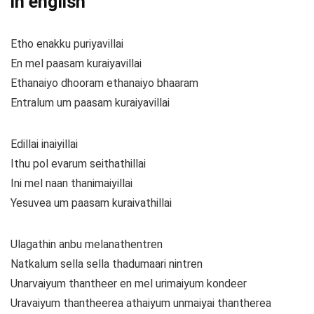
in english
Etho enakku puriyavillai
En mel paasam kuraiyavillai
Ethanaiyo dhooram ethanaiyo bhaaram
Entralum um paasam kuraiyavillai
Edillai inaiyillai
Ithu pol evarum seithathillai
Ini mel naan thanimaiyillai
Yesuvea um paasam kuraivathillai
Ulagathin anbu melanathentren
Natkalum sella sella thadumaari nintren
Unarvaiyum thantheer en mel urimaiyum kondeer
Uravaiyum thantheerea athaiyum unmaiyai thantherea