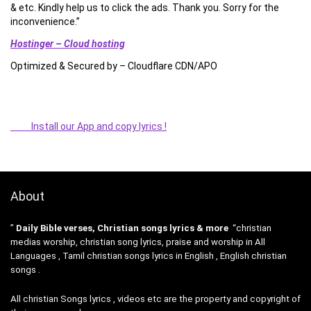
& etc. Kindly help us to click the ads. Thank you. Sorry for the
inconvenience.”
Hostinger – Cloud hosting
Optimized & Secured by – Cloudflare CDN/APO
Install our App and copy lyrics !
About
”
Daily Bible verses, Christian songs lyrics & more
“christian
medias worship, christian song lyrics, praise and worship in All
Languages , Tamil christian songs lyrics in English , English christian
songs .
All christian Songs lyrics , videos etc are the property and copyright of