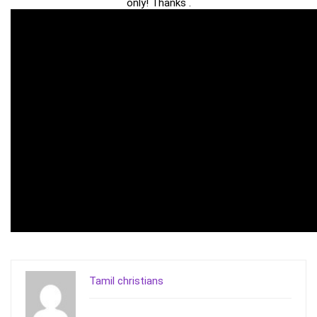
only! Thanks .
Tamil christians