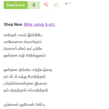
2
0
Deal Score
Shop Now
:
Bible, songs & etc
காரிருள் பாவம் இன்றியே
பகலோனாக ஸ்வாமிதாம்
பிரகாசம் வீசும் நாட்டிற்கே
ஒன்றான வழி கிறிஸ்துதாம்
ஒன்றான திவ்விய சத்தியத்தை
நம் மீட்பர் வந்து போதித்தார்
பக்தர்க்கொன்றான ஜீவனை
தம் ரத்தத்தால் சம்பாதித்தார்
முற்காலம் தூயோன் பிலிப்பு