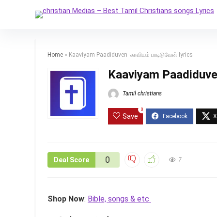
Home
»
Kaaviyam Paadiduven -காவியம் பாடிடுவேன் lyrics
Kaaviyam Paadiduven 
Tamil christians
0
Save
0
Deal Score
7
Shop Now
:
Bible, songs & etc