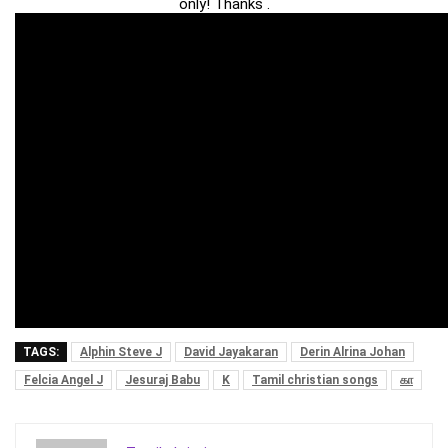
only! Thanks .
TAGS:
Alphin Steve J
David Jayakaran
Derin Alrina Johan
Felcia Angel J
Jesuraj Babu
K
Tamil christian songs
கா