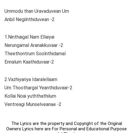
Ummodu than Uravaduvean Um
Anbil Negilnthiduvean -2
1.Ninthaigal Nam Ellaiyai
Nerungamal Aranakkuvaar -2
Theethontrum Soolnthidamal
Ennalum Kaathiduvaar-2
2.Vazhiyariya Idaralellaam
Um Thoothargal Yeanthiduvaar-2
Kollai Noai yuththathilum
Ventreagi Munselveanae -2
The Lyrics are the property and Copyright of the Original
Owners Lyrics here are For Personal and Educational Purpose