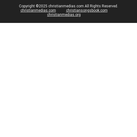
Copyright ©2025 christianmedias.com All Rights Reserved.
christianmedias.com
christiansongsbook.com
christianmedias.org