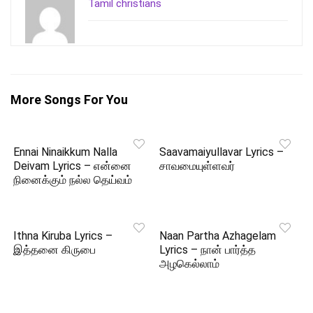
Tamil christians
More Songs For You
Ennai Ninaikkum Nalla
Saavamaiyullavar Lyrics –
Deivam Lyrics – என்னை
சாவமையுள்ளவர்
நினைக்கும் நல்ல தெய்வம்
Ithna Kiruba Lyrics –
Naan Partha Azhagelam
இத்தனை கிருபை
Lyrics – நான் பார்த்த
அழகெல்லாம்