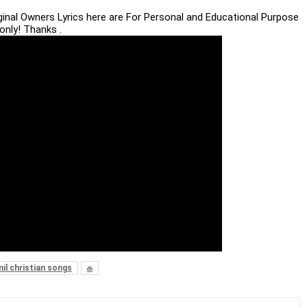
iginal Owners Lyrics here are For Personal and Educational Purpose
only! Thanks .
il christian songs
க