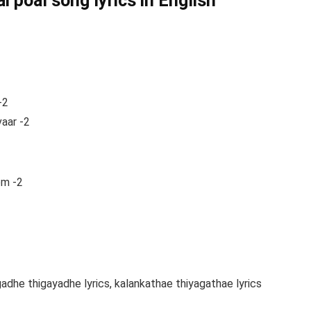
 poal song lyrics in English
-2
vaar -2
om -2
adhe thigayadhe lyrics, kalankathae thiyagathae lyrics