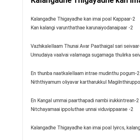
Kalangadhe Thigayadhe kan imai
Kalangadhe Thigayadhe kan imai poal Kappaar-2
Kan kalangi varunthathae karunaiyodanaipaar -2
Vazhikalellaam Thunai Avar Paathaigal sari seivaar
Unnudaiya vaalvai valamaga sugamaga thulirka sei
En thunba naatkalellaam intrae mudinthu pogum-2
Niththiyamum oliyavar kartharukkul Magilnthirupp
En Kangal ummai paarthapadi nambi irukkintrean-2
Nitchayamaai ippoluthae unnai viduvippaarae -2
Kalangadhe Thigayadhe kan imai poal lyircs, kalang