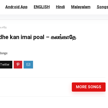
Android App
ENGLISH
Hindi
Malayalam
Song
ையாதே
he kan imai poal – கலங்காதே
 Songs
MORE SONGS