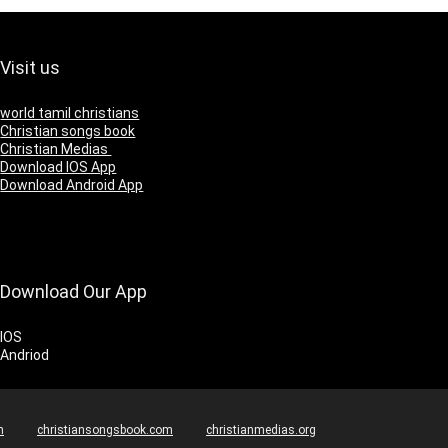
Visit us
world tamil christians
Christian songs book
Christian Medias
Download IOS App
Download Android App
Download Our App
IOS
Andriod
m
christiansongsbook.com
christianmedias.org