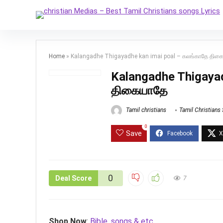
Home
»
Kalangadhe Thigayadhe kan imai poal – கலங்காதே திக
Kalangadhe Thigayad
திகையாதே
Tamil christians
Tamil Christians
0
Save
0
Deal Score
7
Shop Now
:
Bible, songs & etc