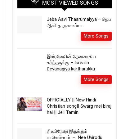
MOST VIEWED SONGS
Jeba Aavi Thaarumaiyya – ஜெப
ஆவி தாருமைய்யா
More Songs
இஸ்ரவேலின் தேவனாகிய
கர்த்தருக்கு – Isrealin
Devanagiya kartharukku
More Songs
OFFICIALLY || New Hindi
Christian song|| Swarg mei biraj
hai || Jeli Tamin.
நீ உயிரோடு இருக்கும்
நாளெல்லாம் – Nee Uyirodu