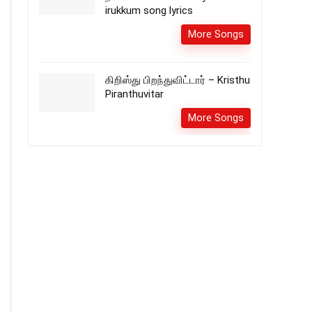
irukkum song lyrics
More Songs
கிறிஸ்து பிறந்துவிட்டார் – Kristhu
Piranthuvitar
More Songs