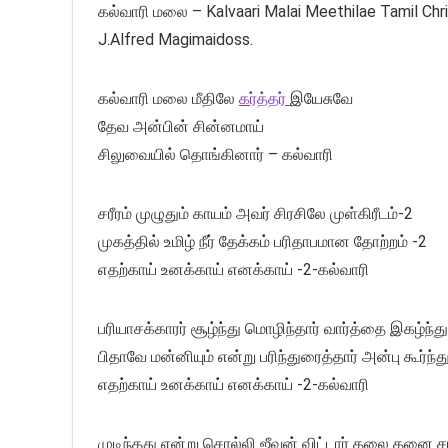
கல்வாரி மலை – Kalvaari Malai Meethilae Tamil Chr
J.Alfred Magimaidoss.
கல்வாரி மலை மீதிலே
கர்த்தர்
இயேசுவே
தேவ அன்பின் சின்னமாய்
சிலுவையில் தொங்கினார் – கல்வாரி
சரீரம் முழுதும் காயம் அவர் சிரசிலே முள்கிரீடம்-2
முகத்தில் உமிழ் நீர் தேக்கம் பரிதாபமான தோற்றம் -2
எதற்காய் உனக்காய் எனக்காய் -2-கல்வாரி
பரியாசக்காரர் சூழ்ந்து மொழிந்தார் வார்த்தை இகழ்ந்து
பிதாவே மன்னியும் என்று பரிந்துரைத்தார் அன்பு கூர்ந்த
எதற்காய் உனக்காய் எனக்காய் -2-கல்வாரி
முடிந்தது என்று சொல்லி ஜீவன் விட்டார் தலை தனை சா