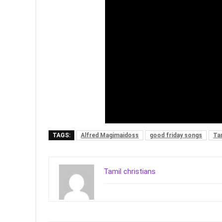
TAGS:
Alfred Magimaidoss
good friday songs
Tam
Tamil christians