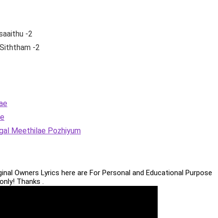
saaithu -2
 Siththam -2
lae
ae
Engal Meethilae Pozhiyum
iginal Owners Lyrics here are For Personal and Educational Purpose
only! Thanks .