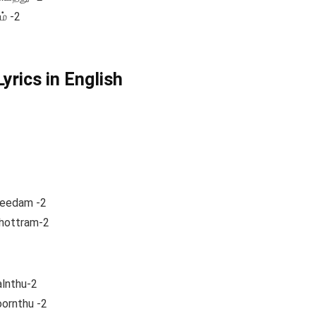
் -2
yrics in English
reedam -2
hottram-2
alnthu-2
oornthu -2