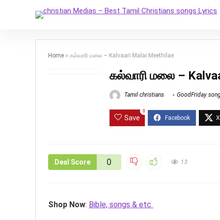
Home
»
கல்வாரி மலை – Kalvaari Malai Meethilae
கல்வாரி மலை – Kalva
Tamil christians
GoodFriday son
0
Save
0
Deal Score
13
Shop Now
:
Bible, songs & etc