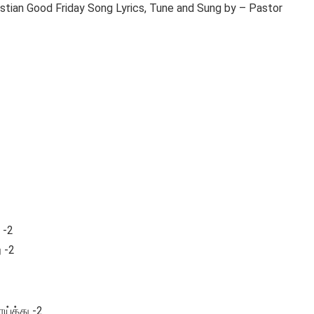
istian Good Friday Song Lyrics, Tune and Sung by – Pastor
 -2
ு -2
ய்த்து -2