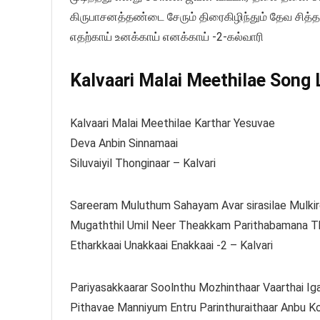
கிருபாசனத்தண்டை சேரும் திரைகிழிந்தும் தேவ சித்தம
எதற்காய் உனக்காய் எனக்காய் -2-கல்வாரி
Kalvaari Malai Meethilae Song L
Kalvaari Malai Meethilae Karthar Yesuvae
Deva Anbin Sinnamaai
Siluvaiyil Thonginaar – Kalvari
Sareeram Muluthum Sahayam Avar sirasilae Mulki
Mugaththil Umil Neer Theakkam Parithabamana T
Etharkkaai Unakkaai Enakkaai -2 – Kalvari
Pariyasakkaarar Soolnthu Mozhinthaar Vaarthai Ig
Pithavae Manniyum Entru Parinthuraithaar Anbu K