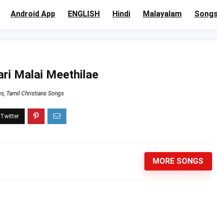
Android App
ENGLISH
Hindi
Malayalam
Song
ari Malai Meethilae
gs
,
Tamil Christians Songs
MORE SONGS