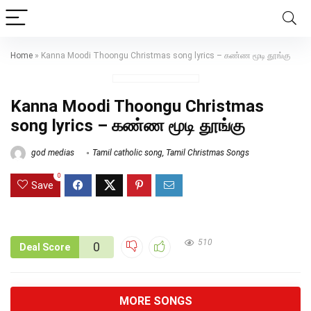
Home
»
Kanna Moodi Thoongu Christmas song lyrics – கண்ண மூடி தூங்கு
Kanna Moodi Thoongu Christmas
song lyrics – கண்ண மூடி தூங்கு
god medias
Tamil catholic song
,
Tamil Christmas Songs
0
Save
510
0
Deal Score
MORE SONGS