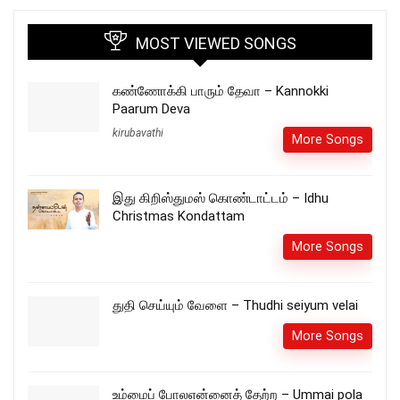
MOST VIEWED SONGS
கண்ணோக்கி பாரும் தேவா – Kannokki
Paarum Deva
kirubavathi
More Songs
இது கிறிஸ்துமஸ் கொண்டாட்டம் – Idhu
Christmas Kondattam
More Songs
துதி செய்யும் வேளை – Thudhi seiyum velai
More Songs
உம்மைப் போலஎன்னைத் தேற்ற – Ummai pola