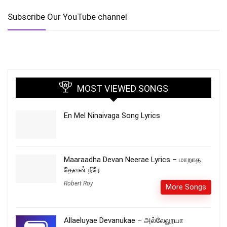
Subscribe Our YouTube channel
MOST VIEWED SONGS
En Mel Ninaivaga Song Lyrics
Maaraadha Devan Neerae Lyrics – மாறாத
தேவன் நீரே
Robert Roy
More Songs
Allaeluyae Devanukae – அல்லேலூயா