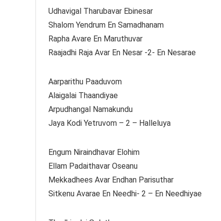
Udhavigal Tharubavar Ebinesar
Shalom Yendrum En Samadhanam
Rapha Avare En Maruthuvar
Raajadhi Raja Avar En Nesar -2- En Nesarae
Aarparithu Paaduvom
Alaigalai Thaandiyae
Arpudhangal Namakundu
Jaya Kodi Yetruvom – 2 – Halleluya
Engum Niraindhavar Elohim
Ellam Padaithavar Oseanu
Mekkadhees Avar Endhan Parisuthar
Sitkenu Avarae En Needhi- 2 – En Needhiyae