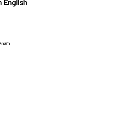
n English
vanam