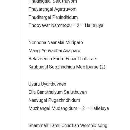
Thudhigalai Seluthuvom
Thuyarangal Agatruvom
Thudhargal Panindhidum
Thooyavar Nammodu – 2 – Halleluya
Nerindha Naanalai Muriparo
Mangi Yerivadhai Anaiparo
Belaveenan Endru Ennai Thallarae
Kirubaigal Soozhndhida Meetparae (2)
Uyara Uyarthuvaen
Ella Ganathaiyum Seluthuven
Naavugal Pugazhndhidum
Muzhangal Mudangidum – 2 – Halleluya
Shammah Tamil Christian Worship song