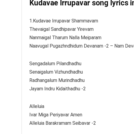
Kudavae Irrupavar song lyrics i
1.Kudavae Irrupavar Shammavam
Thevaigal Sandhipavar Yirevam
Nanmaigal Tharum Nalla Meiparam
Naavugal Pugazhndhidum Devanam -2 – Nam De
Sengadalum Pilandhadhu
Senaigalum Vizhundhadhu
Radhangalum Murindhadhu
Jayam Indru Kidaithadhu -2
Alleluia
Ivar Miga Periyavar Amen
Alleluia Barakramam Seibavar -2