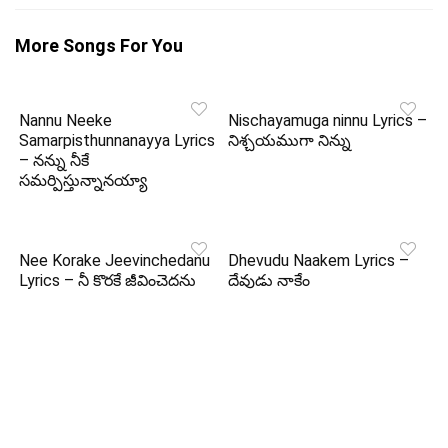
More Songs For You
Nannu Neeke
Nischayamuga ninnu Lyrics –
Samarpisthunnanayya Lyrics
నిశ్చయముగా నిన్ను
– నన్ను నీకే
సమర్పిస్తున్నానయ్యా
Nee Korake Jeevinchedanu
Dhevudu Naakem Lyrics –
Lyrics – నీ కొరకే జీవించెదను
దేవుడు నాకేం