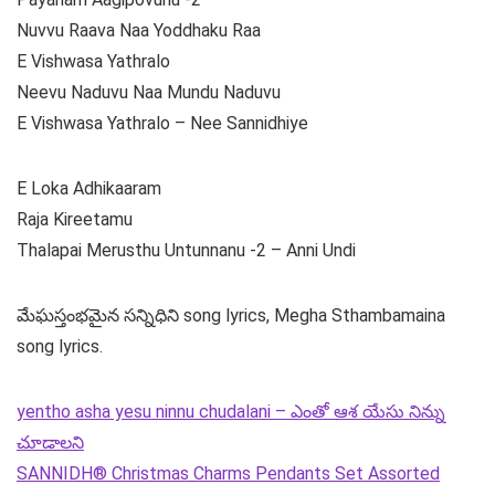
Nuvvu Raava Naa Yoddhaku Raa
E Vishwasa Yathralo
Neevu Naduvu Naa Mundu Naduvu
E Vishwasa Yathralo – Nee Sannidhiye
E Loka Adhikaaram
Raja Kireetamu
Thalapai Merusthu Untunnanu -2 – Anni Undi
మేఘస్తంభమైన సన్నిధిని song lyrics, Megha Sthambamaina
song lyrics.
yentho asha yesu ninnu chudalani – ఎంతో ఆశ యేసు నిన్ను
చూడాలని
SANNIDH® Christmas Charms Pendants Set Assorted