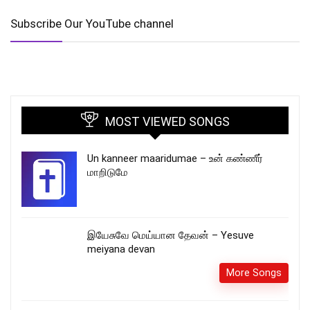
Subscribe Our YouTube channel
MOST VIEWED SONGS
Un kanneer maaridumae – உன் கண்ணீர்
மாறிடுமே
இயேசுவே மெய்யான தேவன் – Yesuve
meiyana devan
More Songs