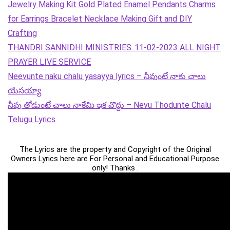
Jewelry Making Kit Gold Plated Enamel Pendants Charms
for Earrings Bracelet Necklace Making Gift and DIY
Crafting
THANDRI SANNIDHI MINISTRIES..11-02-2023 ALL NIGHT
PRAYER LIVE SERVICE
Neevunte naku chalu yasayya lyrics – నీవుంటే నాకు చాలు
యేసయ్యా
నీవు తోడుంటే చాలు నాకేమి ఇక వొద్దు – Nevu Thodunte Chalu
Telugu Lyrics
The Lyrics are the property and Copyright of the Original
Owners Lyrics here are For Personal and Educational Purpose
only! Thanks .