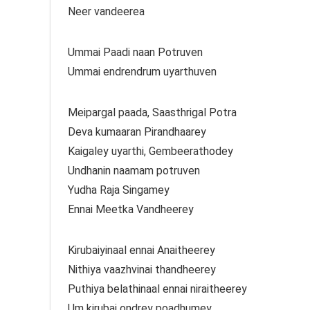
Neer vandeerea
Ummai Paadi naan Potruven
Ummai endrendrum uyarthuven
Meipargal paada, Saasthrigal Potra
Deva kumaaran Pirandhaarey
Kaigaley uyarthi, Gembeerathodey
Undhanin naamam potruven
Yudha Raja Singamey
Ennai Meetka Vandheerey
Kirubaiyinaal ennai Anaitheerey
Nithiya vaazhvinai thandheerey
Puthiya belathinaal ennai niraitheerey
Um kirubai ondrey poadhumey