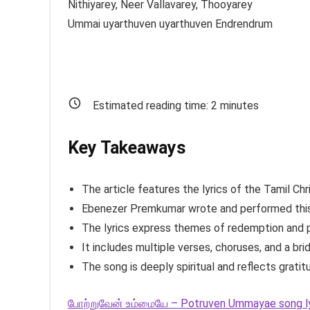
Nithiyarey, Neer Vallavarey, Thooyarey
Ummai uyarthuven uyarthuven Endrendrum
Estimated reading time:
2
minutes
Key Takeaways
The article features the lyrics of the Tamil Chr
Ebenezer Premkumar wrote and performed this
The lyrics express themes of redemption and pr
It includes multiple verses, choruses, and a bri
The song is deeply spiritual and reflects gratit
போற்றுவேன் உம்மையே – Potruven Ummayae song ly