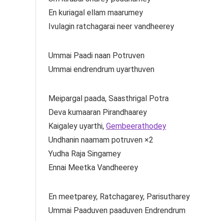
En kuriagal ellam maarumey
Ivulagin ratchagarai neer vandheerey
Ummai Paadi naan Potruven
Ummai endrendrum uyarthuven
Meipargal paada, Saasthrigal Potra
Deva kumaaran Pirandhaarey
Kaigaley uyarthi,
Gembeerathodey
Undhanin naamam potruven ×2
Yudha Raja Singamey
Ennai Meetka Vandheerey
En meetparey, Ratchagarey, Parisutharey
Ummai Paaduven paaduven Endrendrum