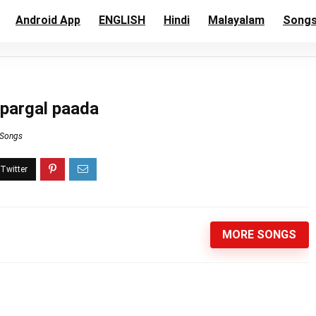
Android App
ENGLISH
Hindi
Malayalam
Song
eipargal paada
 Songs
MORE SONGS