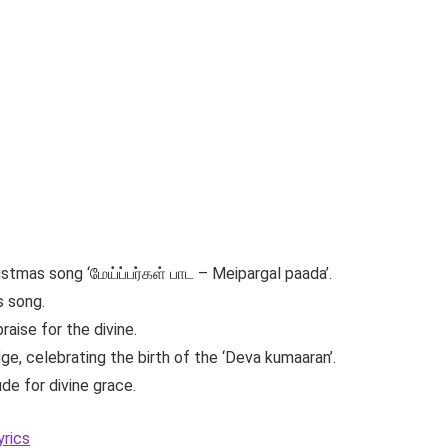
istmas song ‘மேய்ப்பர்கள் பாட – Meipargal paada’.
 song.
aise for the divine.
dge, celebrating the birth of the ‘Deva kumaaran’.
ude for divine grace.
rics