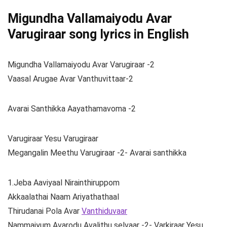
Migundha Vallamaiyodu Avar
Varugiraar song lyrics in English
Migundha Vallamaiyodu Avar Varugiraar -2
Vaasal Arugae Avar Vanthuvittaar-2
Avarai Santhikka Aayathamavoma -2
Varugiraar Yesu Varugiraar
Megangalin Meethu Varugiraar -2- Avarai santhikka
1.Jeba Aaviyaal Nirainthiruppom
Akkaalathai Naam Ariyathathaal
Thirudanai Pola Avar
Vanthiduvaar
Nammaiyum Avarodu Avalithu selvaar -2- Varkiraar Yesu