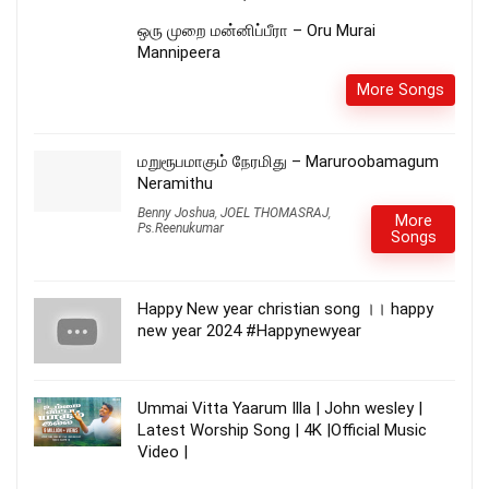
ஒரு முறை மன்னிப்பீரா – Oru Murai
Mannipeera
More Songs
மறுரூபமாகும் நேரமிது – Maruroobamagum
Neramithu
Benny Joshua
,
JOEL THOMASRAJ
,
More
Ps.Reenukumar
Songs
Happy New year christian song ।। happy
new year 2024 #Happynewyear
Ummai Vitta Yaarum Illa | John wesley |
Latest Worship Song | 4K |Official Music
Video |