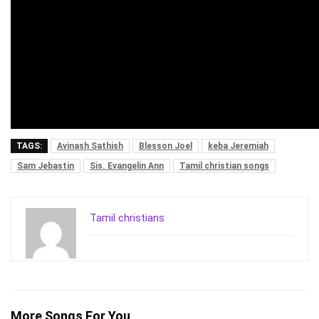
TAGS:
Avinash Sathish
Blesson Joel
keba Jeremiah
Sam Jebastin
Sis. Evangelin Ann
Tamil christian songs
Tamil christians
More Songs For You