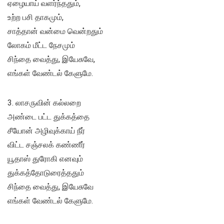
ஏழையாய் வளர்ந்ததும்,
உற்ற பசி தாகமும்,
சாத்தான் வன்மை வென்றதும்
லோகம் மீட்ட நேசமும்
சிந்தை வைத்து, இயேசுவே,
எங்கள் வேண்டல் கேளுமே.
3. லாசருவின் கல்லறை
அண்டை பட்ட துக்கத்தை
சீயோன் அழிவுக்காய் நீர்
விட்ட சஞ்சலக் கண்ணீர்
யூதாஸ் துரோகி எனவும்
துக்கத்தோடுரைத்ததும்
சிந்தை வைத்து, இயேசுவே
எங்கள் வேண்டல் கேளுமே.