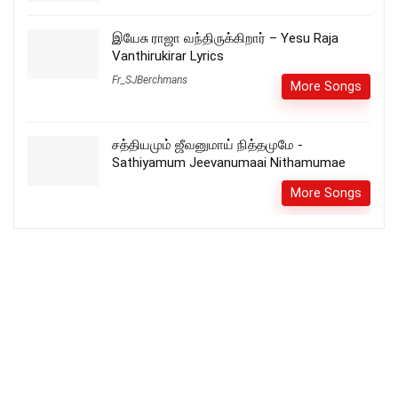
இயேசு ராஜா வந்திருக்கிறார் – Yesu Raja
Vanthirukirar Lyrics
Fr_SJBerchmans
More Songs
சத்தியமும் ஜீவனுமாய் நித்தமுமே -
Sathiyamum Jeevanumaai Nithamumae
More Songs