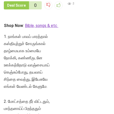
5
0
Deal Score
Shop Now
:
Bible, songs & etc
1. நாங்கள் பாவப் பாரத்தால்
கஸ்தியுற்றுச் சோருங்கால்
தாழ்மையாக உம்மையே
நோக்கி, கண்ணீருடனே
ஊக்கத்தோடு வாஞ்சையாய்
கெஞ்சும்போது, தயவாய்
சிந்தை வைத்து, இயேசுவே
எங்கள் வேண்டல் கேளுமே.
2. மோட்சத்தை நீர் விட்டதும்,
மாந்தனாய்ப் பிறந்ததும்