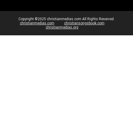
Copyright ©2025 christianmedias.com All Rights Reserved.
christianmedias.com
christiansongsbook.com
christianmedias.org