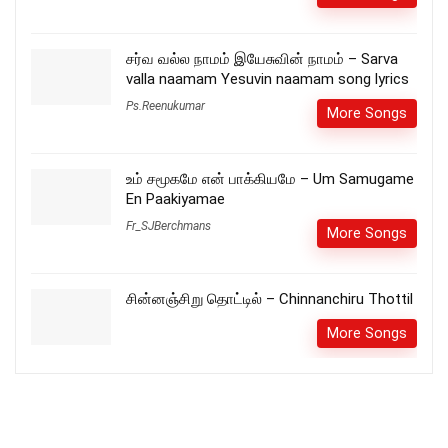
சர்வ வல்ல நாமம் இயேசுவின் நாமம் – Sarva
valla naamam Yesuvin naamam song lyrics
Ps.Reenukumar
More Songs
உம் சமூகமே என் பாக்கியமே – Um Samugame
En Paakiyamae
Fr_SJBerchmans
More Songs
சின்னஞ்சிறு தொட்டில் – Chinnanchiru Thottil
More Songs