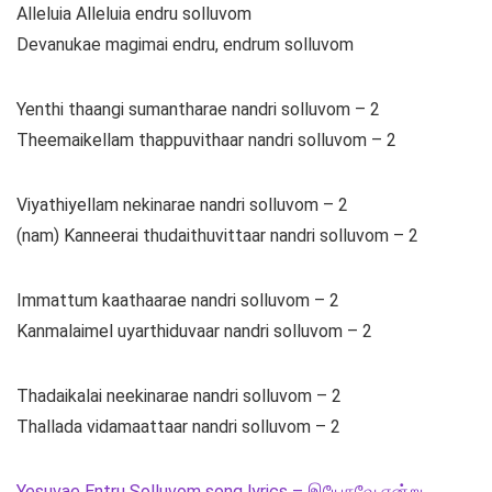
Alleluia Alleluia endru solluvom
Devanukae magimai endru, endrum solluvom
Yenthi thaangi sumantharae nandri solluvom – 2
Theemaikellam thappuvithaar nandri solluvom – 2
Viyathiyellam nekinarae nandri solluvom – 2
(nam) Kanneerai thudaithuvittaar nandri solluvom – 2
Immattum kaathaarae nandri solluvom – 2
Kanmalaimel uyarthiduvaar nandri solluvom – 2
Thadaikalai neekinarae nandri solluvom – 2
Thallada vidamaattaar nandri solluvom – 2
Yesuvae Entru Solluvom song lyrics – இயேசுவே என்று