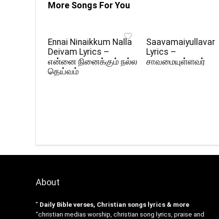
More Songs For You
Ennai Ninaikkum Nalla
Saavamaiyullavar
Deivam Lyrics –
Lyrics –
என்னை நினைக்கும் நல்ல
சாவமையுள்ளவர்
தெய்வம்
About
”
Daily Bible verses, Christian songs lyrics & more
“christian medias worship, christian song lyrics, praise and