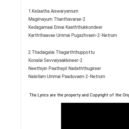
1.Kelaatha Aiswaryamum
Magimayum Thanthavarae-2
Kedagamaai Ennai Kaaththukkondeer
Karththaavae Ummai Pugazhvaen-2-Netrum
2.Thadaigalai Thagarththuppottu
Konalai Sevvaiyaakkineer-2
Neethiyin Paathayil Nadaththugireer
Nalellam Ummai Paaduvaen-2-Netrum
The Lyrics are the property and Copyright of the Or