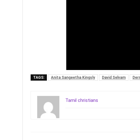
TAGS:
Anita Sangeetha Kingsly
David Selvam
Derr
Tamil christians