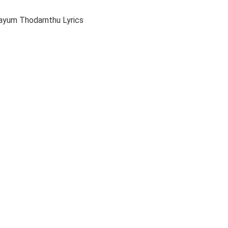
bayum Thodarnthu Lyrics