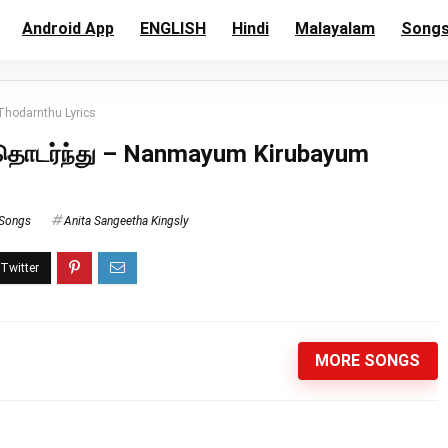
Android App
ENGLISH
Hindi
Malayalam
Song
Thodarnthu Lyrics
் தொடர்ந்து – Nanmayum Kirubayum
 Songs
Anita Sangeetha Kingsly
MORE SONGS