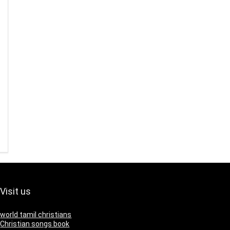
Visit us
world tamil christians
Christian songs book