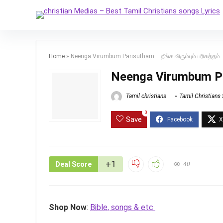
Home
»
Neenga Virumbum Parisutham – நீங்க விரும்பும் பரிசுத்தம்
Neenga Virumbum Paris
Tamil christians
Tamil Christians
0
Save
+1
Deal Score
40
Shop Now
:
Bible, songs & etc