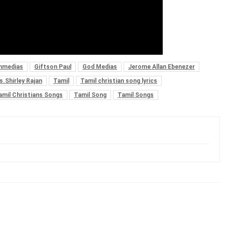
anmedias
Giftson Paul
God Medias
Jerome Allan Ebenezer
s.Shirley Rajan
Tamil
Tamil christian song lyrics
amil Christians Songs
Tamil Song
Tamil Songs