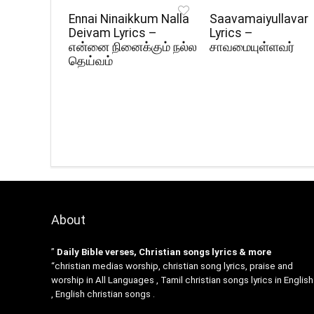
Ennai Ninaikkum Nalla
Saavamaiyullavar
Deivam Lyrics –
Lyrics –
என்னை நினைக்கும் நல்ல
சாவமையுள்ளவர்
தெய்வம்
About
”
Daily Bible verses, Christian songs lyrics & more
“christian medias worship, christian song lyrics, praise and
worship in All Languages , Tamil christian songs lyrics in English
, English christian songs .