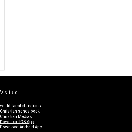
Visit us
world tamil christians
Christian songs book
Christian Medias
Download IOS App
Download Android App