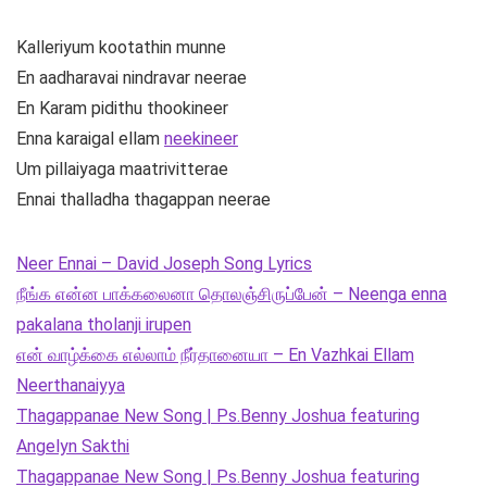
Kalleriyum kootathin munne
En aadharavai nindravar neerae
En Karam pidithu thookineer
Enna karaigal ellam
neekineer
Um pillaiyaga maatrivitterae
Ennai thalladha thagappan neerae
Neer Ennai – David Joseph Song Lyrics
நீங்க என்ன பாக்கலைனா தொலஞ்சிருப்பேன் – Neenga enna
pakalana tholanji irupen
என் வாழ்க்கை எல்லாம் நீர்தானையா – En Vazhkai Ellam
Neerthanaiyya
Thagappanae New Song | Ps.Benny Joshua featuring
Angelyn Sakthi
Thagappanae New Song | Ps.Benny Joshua featuring