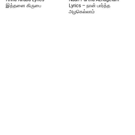
இத்தனை கிருபை
Lyrics – நான் பார்த்த
அழகெல்லாம்