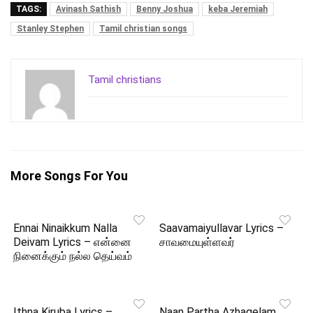
TAGS:
Avinash Sathish
Benny Joshua
keba Jeremiah
Stanley Stephen
Tamil christian songs
Tamil christians
More Songs For You
Ennai Ninaikkum Nalla
Saavamaiyullavar Lyrics –
Deivam Lyrics – என்னை
சாவமையுள்ளவர்
நினைக்கும் நல்ல தெய்வம்
Ithna Kiruba Lyrics –
Naan Partha Azhagelam