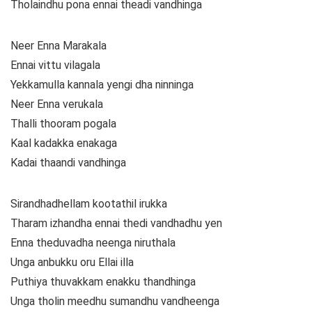
Tholaindhu pona ennai theadi vandhinga
Neer Enna Marakala
Ennai vittu vilagala
Yekkamulla kannala yengi dha ninninga
Neer Enna verukala
Thalli thooram pogala
Kaal kadakka enakaga
Kadai thaandi vandhinga
Sirandhadhellam kootathil irukka
Tharam izhandha ennai thedi vandhadhu yen
Enna theduvadha neenga niruthala
Unga anbukku oru Ellai illa
Puthiya thuvakkam enakku thandhinga
Unga tholin meedhu sumandhu vandheenga