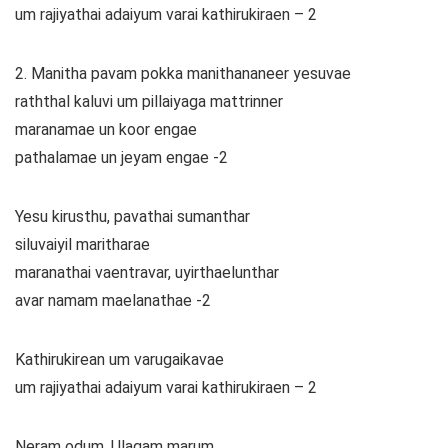
um rajiyathai adaiyum varai kathirukiraen – 2
2. Manitha pavam pokka manithananeer yesuvae
raththal kaluvi um pillaiyaga mattrinner
maranamae un koor engae
pathalamae un jeyam engae -2
Yesu kirusthu, pavathai sumanthar
siluvaiyil maritharae
maranathai vaentravar, uyirthaelunthar
avar namam maelanathae -2
Kathirukirean um varugaikavae
um rajiyathai adaiyum varai kathirukiraen – 2
Neram odum, Ulagam marum,