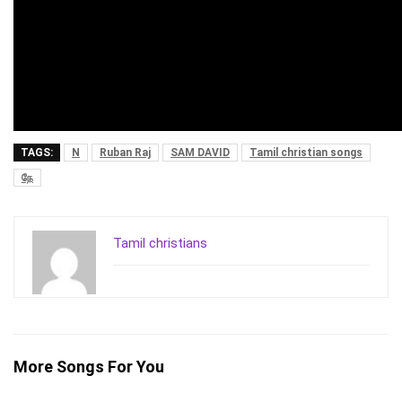
TAGS:
N
Ruban Raj
SAM DAVID
Tamil christian songs
நே
Tamil christians
More Songs For You