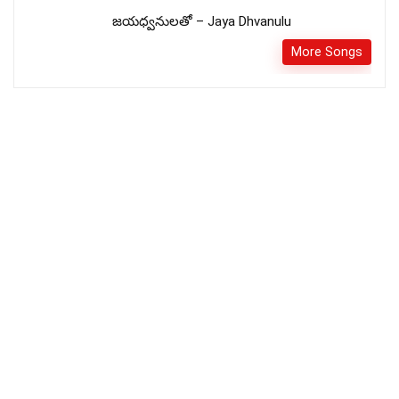
జయధ్వనులతో – Jaya Dhvanulu
More Songs