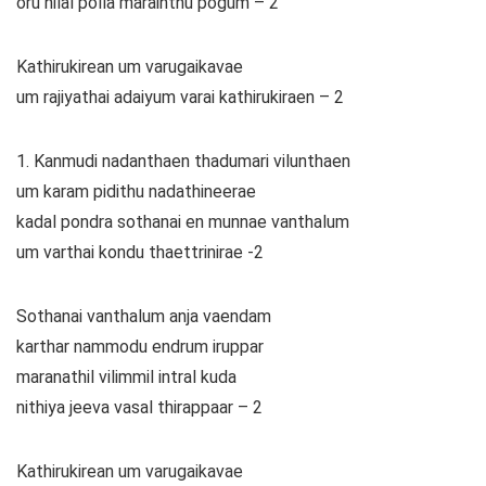
oru nilal polla marainthu pogum – 2
Kathirukirean um varugaikavae
um rajiyathai adaiyum varai kathirukiraen – 2
1. Kanmudi nadanthaen thadumari vilunthaen
um karam pidithu nadathineerae
kadal pondra sothanai en munnae vanthalum
um varthai kondu thaettrinirae -2
Sothanai vanthalum anja vaendam
karthar nammodu endrum iruppar
maranathil vilimmil intral kuda
nithiya jeeva vasal thirappaar – 2
Kathirukirean um varugaikavae