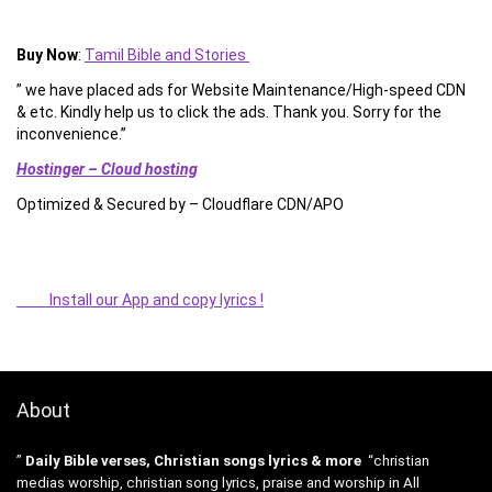
Buy Now
:
Tamil Bible and Stories
” we have placed ads for Website Maintenance/High-speed CDN
& etc. Kindly help us to click the ads. Thank you. Sorry for the
inconvenience.”
Hostinger – Cloud hosting
Optimized & Secured by – Cloudflare CDN/APO
Install our App and copy lyrics !
About
”
Daily Bible verses, Christian songs lyrics & more
“christian
medias worship, christian song lyrics, praise and worship in All