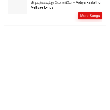
விடியற்காலத்து வெள்ளியே – Vidiyarkaalathu
Velliyae Lyrics
More Songs