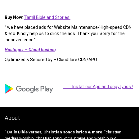
Buy Now
:
Tamil Bible and Stories
” we have placed ads for Website Maintenance/High-speed CDN
& etc. Kindly help us to click the ads. Thank you. Sorry for the
inconvenience.”
Hostinger – Cloud hosting
Optimized & Secured by – Cloudflare CDN/APO
Install our App and copy lyrics !
About
”
Daily Bible verses, Christian songs lyrics & more
“christian
medias worship, christian song lyrics, praise and worship in All