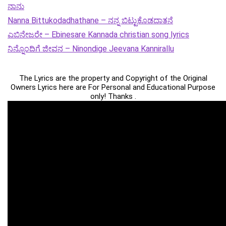
ನಾನು
Nanna Bittukodadhathane – ನನ್ನ ಬಿಟ್ಟುಕೊಡದಾತನೆ
ಎಬಿನೇಜರೇ – Ebinesare Kannada christian song lyrics
ನಿನ್ನೊಂದಿಗೆ ಜೀವನ – Ninondige Jeevana Kannirallu
The Lyrics are the property and Copyright of the Original
Owners Lyrics here are For Personal and Educational Purpose
only! Thanks .