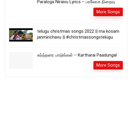
Paraloga Niraivu Lyrics – பரலோக நிறைவு
More Songs
telugu christmas songs 2022 || ma kosam
janminchavu || #christmassongstelugu
கர்த்தரை பாடுங்கள் – Kartharai Paadungal
More Songs