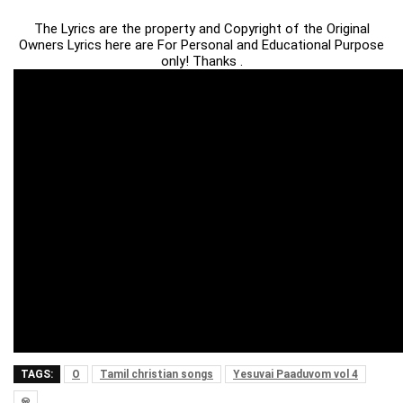
The Lyrics are the property and Copyright of the Original
Owners Lyrics here are For Personal and Educational Purpose
only! Thanks .
TAGS:
O
Tamil christian songs
Yesuvai Paaduvom vol 4
ஒ