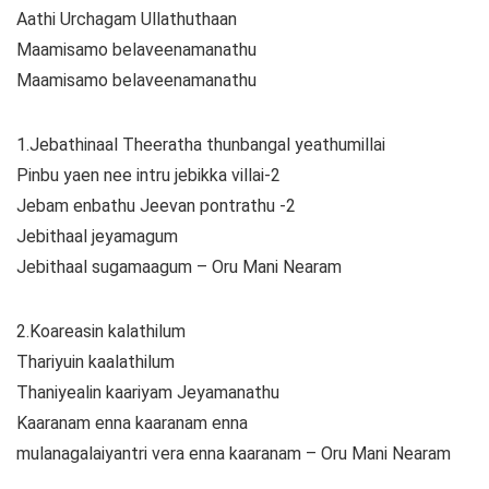
Aathi Urchagam Ullathuthaan
Maamisamo belaveenamanathu
Maamisamo belaveenamanathu
1.Jebathinaal Theeratha thunbangal yeathumillai
Pinbu yaen nee intru jebikka villai-2
Jebam enbathu Jeevan pontrathu -2
Jebithaal jeyamagum
Jebithaal sugamaagum – Oru Mani Nearam
2.Koareasin kalathilum
Thariyuin kaalathilum
Thaniyealin kaariyam Jeyamanathu
Kaaranam enna kaaranam enna
mulanagalaiyantri vera enna kaaranam – Oru Mani Nearam