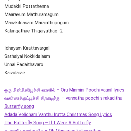
Mudakki Pottathenna
Maaravum Mathuramagum
Manakileasam Marainthupogum
Kalangathae Thigaiyathae -2
Idhayam Keattavargal
Sathaiyai Nokkidalaam
Unnai Padaithavaro
Kaividarae.
ஒரு மின்மினிபூச்சி வானில் – Oru Minmini Poochi vaanil lyrics
வண்ணத்துப்பூச்சி சிறகடித்து – vannathu poochi sirakadithu
Butterfly song
Adada Velicham Vanthu Irutta Christmas Song Lyrics
The Butterfly Song – If I Were A Butterfly
ஓ மனமே கலங்காதே – Oh Manamae kalangathae