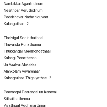
Nambikkai Agantridinum
Nesithoar Veruthidinum
Padaithavar Nadathiduvaar
Kalangathae -2
Tholvigal Soolnthathaal
Thuvandu Ponathenna
Thukkangal Mearkondathaal
Kalangi Ponathenna
Un Vaalvai Alakakka
Alankolam Aavaranaar
Kalangathae Thigaiyathae -2
Paavangal Paarangal un Kanavai
Sithaithathenna
Viyathigal Vedhanai Unnai