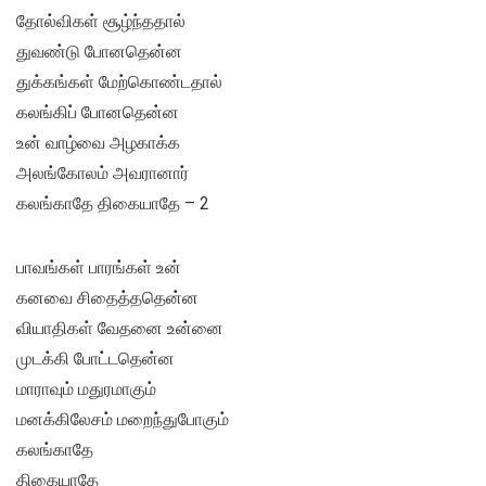
தோல்விகள் சூழ்ந்ததால்
துவண்டு போனதென்ன
துக்கங்கள் மேற்கொண்டதால்
கலங்கிப் போனதென்ன
உன் வாழ்வை அழகாக்க
அலங்கோலம் அவரானார்
கலங்காதே திகையாதே – 2
பாவங்கள் பாரங்கள் உன்
கனவை சிதைத்ததென்ன
வியாதிகள் வேதனை உன்னை
முடக்கி போட்டதென்ன
மாராவும் மதுரமாகும்
மனக்கிலேசம் மறைந்துபோகும்
கலங்காதே
திகையாதே