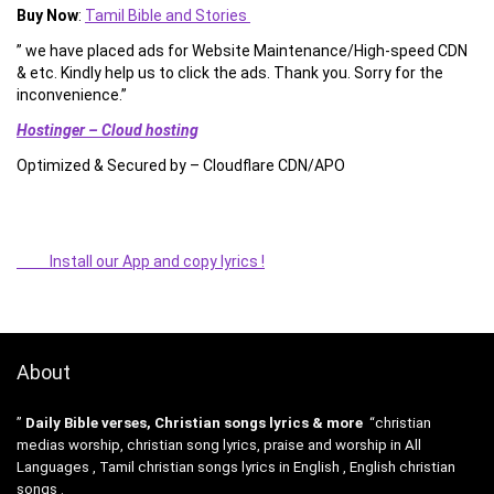
Buy Now
:
Tamil Bible and Stories
” we have placed ads for Website Maintenance/High-speed CDN
& etc. Kindly help us to click the ads. Thank you. Sorry for the
inconvenience.”
Hostinger – Cloud hosting
Optimized & Secured by – Cloudflare CDN/APO
Install our App and copy lyrics !
About
”
Daily Bible verses, Christian songs lyrics & more
“christian
medias worship, christian song lyrics, praise and worship in All
Languages , Tamil christian songs lyrics in English , English christian
songs .