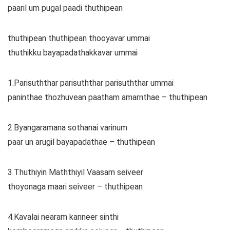
paaril um pugal paadi thuthipean
thuthipean thuthipean thooyavar ummai
thuthikku bayapadathakkavar ummai
1.Parisuththar parisuththar parisuththar ummai
paninthae thozhuvean paatham amarnthae – thuthipean
2.Byangaramana sothanai varinum
paar un arugil bayapadathae – thuthipean
3.Thuthiyin Maththiyil Vaasam seiveer
thoyonaga maari seiveer – thuthipean
4.Kavalai nearam kanneer sinthi