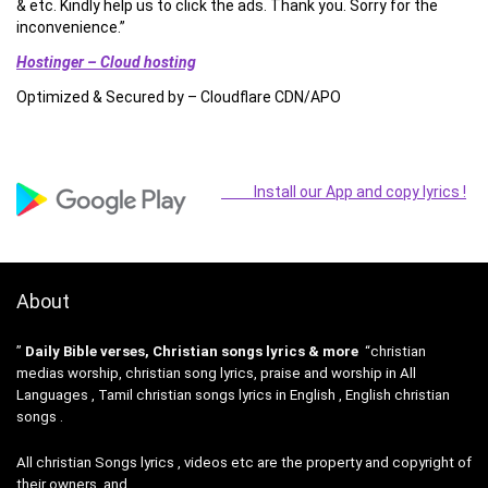
& etc. Kindly help us to click the ads. Thank you. Sorry for the
inconvenience.”
Hostinger – Cloud hosting
Optimized & Secured by – Cloudflare CDN/APO
Install our App and copy lyrics !
About
”
Daily Bible verses, Christian songs lyrics & more
“christian
medias worship, christian song lyrics, praise and worship in All
Languages , Tamil christian songs lyrics in English , English christian
songs .
All christian Songs lyrics , videos etc are the property and copyright of
their owners, and