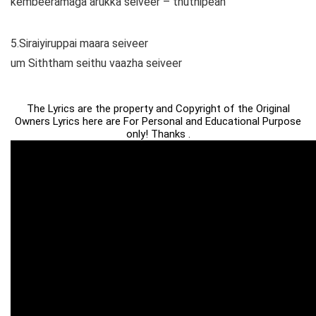
kembeeramaga arukka seiveer – thuthipean
5.Siraiyiruppai maara seiveer
um Siththam seithu vaazha seiveer
The Lyrics are the property and Copyright of the Original
Owners Lyrics here are For Personal and Educational Purpose
only! Thanks .