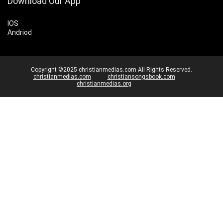
Download Our App
IOS
Andriod
Copyright ©2025 christianmedias.com All Rights Reserved.
christianmedias.com
christiansongsbook.com
christianmedias.org