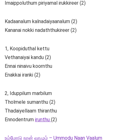
Imaippoluthum piriyamal irukkireer (2)
Kadaanalum kalnadaiyaanalum (2)
Kananai nokki nadaththukireer (2)
1, Koopiduthal kettu
Vethanaiyai kandu (2)
Ennai ninaivu koornthu
Enakkai iranki (2)
2, Iduppilum marbilum
Tholmele sumanthu (2)
Thadaiyellaam thiranthu
Ennodentrum
irunthu
(2)
உம்மோடு நான் வாழும் – Ummodu Naan Vaalum