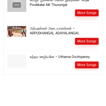
ரோஜா பூக்களை அள்ளி தூவுங்கள் -Roja
Pookkalai Alli Thuvungal
More Songs
அற்புதங்கள் அடையாளங்கள் –
ARPUDHANGAL ADAYALANGAL
More Songs
உத்தம ஊழியனே – Uthama Oozhiyaney
More Songs