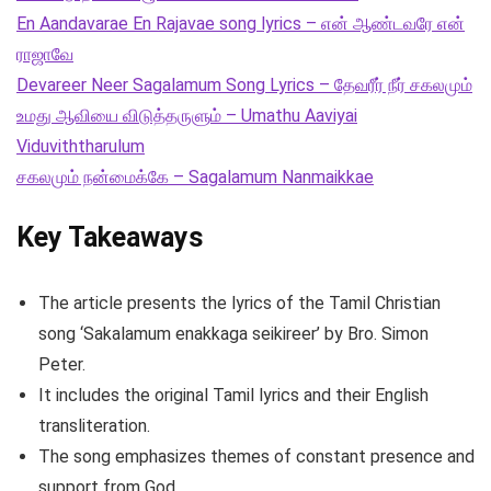
En Aandavarae En Rajavae song lyrics – என் ஆண்டவரே என்
ராஜாவே
Devareer Neer Sagalamum Song Lyrics – தேவரீர் நீர் சகலமும்
உமது ஆவியை விடுத்தருளும் – Umathu Aaviyai
Viduviththarulum
சகலமும் நன்மைக்கே – Sagalamum Nanmaikkae
Key Takeaways
The article presents the lyrics of the Tamil Christian
song ‘Sakalamum enakkaga seikireer’ by Bro. Simon
Peter.
It includes the original Tamil lyrics and their English
transliteration.
The song emphasizes themes of constant presence and
support from God.