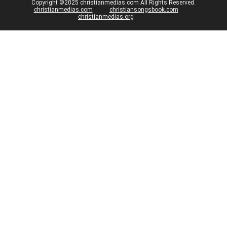
Copyright ©2025 christianmedias.com All Rights Reserved.
christianmedias.com
christiansongsbook.com
christianmedias.org