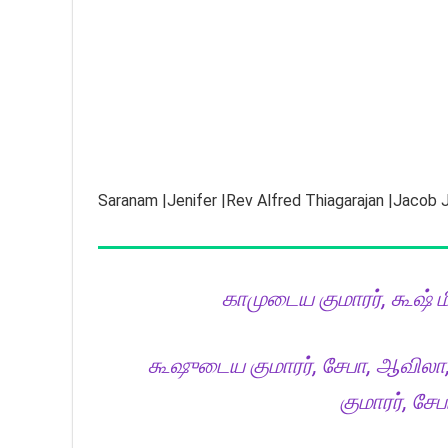
Saranam |Jenifer |Rev Alfred Thiagarajan |Jacob Je
காமுடைய குமாரர், கூஷ் மி
கூஷுடைய குமாரர், சேபா, ஆவிலா, 
குமாரர், சே