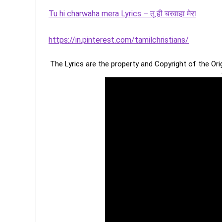
Tu hi charwaha mera Lyrics – तू ही चरवाहा मेरा
https://in.pinterest.com/tamilchristians/
The Lyrics are the property and Copyright of the Or