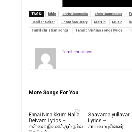
TAGS:
bible
christianmedia
christianmedias
F
Jenifer Sekar
Jonathan Jerry
Martin
Music
R
Tamil christian songs
Tamil christian songs lyrics
T
Tamil christians
More Songs For You
Ennai Ninaikkum Nalla
Saavamaiyullavar
Deivam Lyrics –
Lyrics –
என்னை நினைக்கும் நல்ல
சாவமையுள்ளவர்