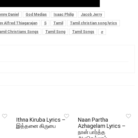
enny Daniel
God Medias
Isaac Philip
Jacob Jerry
ev Alfred Thiagarajan
S
Tamil
Tamil christian song lyrics
amil Christians Songs
Tamil Song
Tamil Songs
ச
Ithna Kiruba Lyrics –
Naan Partha
இத்தனை கிருபை
Azhagelam Lyrics –
நான் பார்த்த