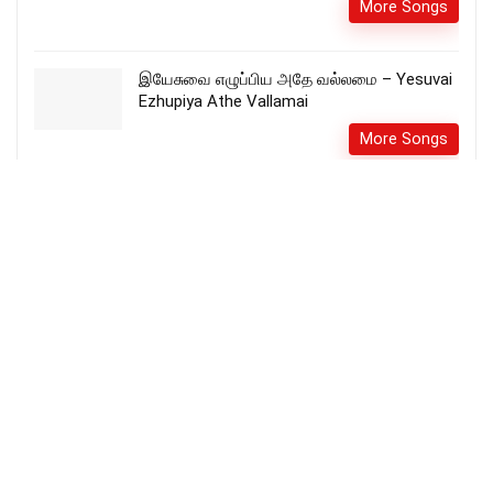
More Songs
இயேசுவை எழுப்பிய அதே வல்லமை – Yesuvai
Ezhupiya Athe Vallamai
More Songs
Thuthipean Thuthipean – துதிப்பேன்
துதிப்பேன் song lyrics