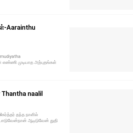
்-Aarainthu
 mudiyatha
் எண்ணி முடியாத அற்புதங்கள்
 Thantha naalil
lகர்த்தர் தந்த நாளில்
பாடுவேன்நான் ஆடிடுவேன் துதி