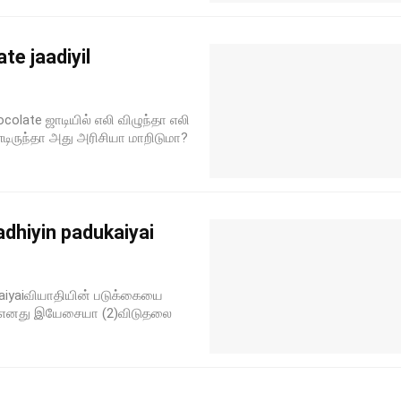
te jaadiyil
ocolate ஜாடியில் எலி விழுந்தா எலி
டிருந்தா அது அரிசியா மாறிடுமா?
dhiyin padukaiyai
kaiyaiவியாதியின் படுக்கையை
ரே எனது இயேசையா (2)விடுதலை