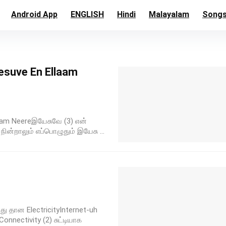
Android App
ENGLISH
Hindi
Malayalam
Song
Yesuve En Ellaam
laam Neereஇயேசுவே (3) என்
் நின்றாலும் எப்பொழுதும் இயேசு ...
 தான ElectricityInternet-uh
nectivity (2) சுட்டியாக