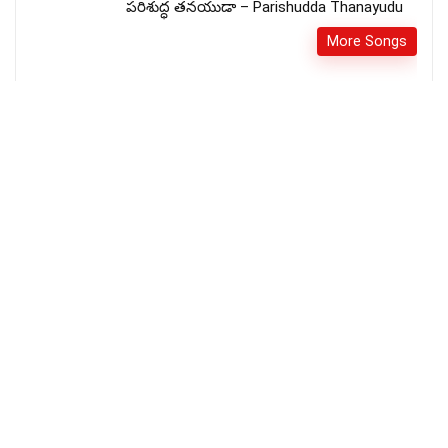
పరిశుద్ధ తనయుడా – Parishudda Thanayudu
More Songs
While You Sleep Christian Song Lyrics