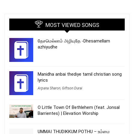
MOST VIEWED SONGS
தேசமெல்லாம் அழியுதே -Dhesamellam
azhiyudhe
Manidha anbai thediye tamil christian song
lyrics
Arpana Sharon
,
Giftson Durai
O Little Town Of Bethlehem (feat. Jonsal
Barrientes) | Elevation Worship
UMMAI THUDIKKUM POTHU – உம்மை