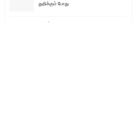
துதிக்கும் போது
என் இயேசு என்னோடு – En Yesu Ennodu
More Songs