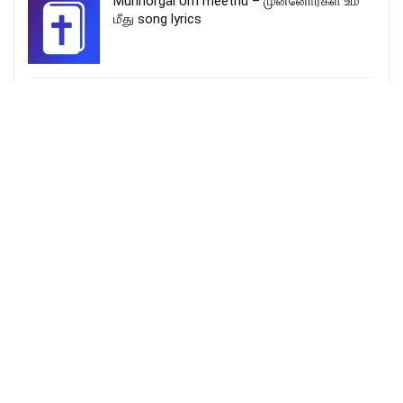
Munnorgal Um meethu – முன்னோர்கள் உம்
மீது song lyrics
Malayalam Christian Song for Kids |
യേശുവിന് നന്ദി ചൊല്ലിയോ…| Ann
Mariya Shaju | M.A.Jai Kumar