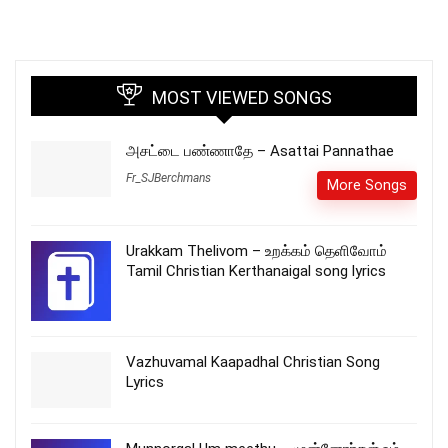
MOST VIEWED SONGS
அசட்டை பண்ணாதே – Asattai Pannathae
Fr_SJBerchmans
More Songs
Urakkam Thelivom – உறக்கம் தெளிவோம்
Tamil Christian Kerthanaigal song lyrics
Vazhuvamal Kaapadhal Christian Song
Lyrics